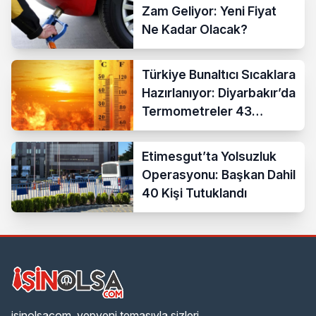
Zam Geliyor: Yeni Fiyat
Ne Kadar Olacak?
Türkiye Bunaltıcı Sıcaklara
Hazırlanıyor: Diyarbakır’da
Termometreler 43
Dereceyi Gösterecek
Etimesgut’ta Yolsuzluk
Operasyonu: Başkan Dahil
40 Kişi Tutuklandı
isinolsacom, yepyeni temasıyla sizleri