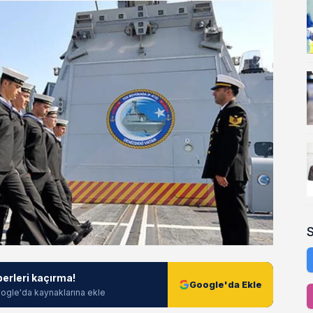
berleri kaçırma!
Google'da Ekle
ogle'da kaynaklarına ekle