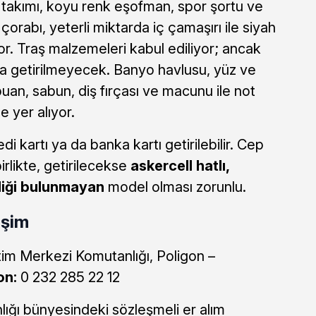
 takımı, koyu renk eşofman, spor şortu ve
çorabı, yeterli miktarda iç çamaşırı ile siyah
or. Traş malzemeleri kabul ediliyor; ancak
ura getirilmeyecek. Banyo havlusu, yüz ve
uan, sabun, diş fırçası ve macunu ile not
e yer alıyor.
redi kartı ya da banka kartı getirilebilir. Cep
irlikte, getirilecekse
askercell hatlı,
liği bulunmayan
model olması zorunlu.
işim
tim Merkezi Komutanlığı, Poligon –
on:
0 232 285 22 12
ığı bünyesindeki sözleşmeli er alım