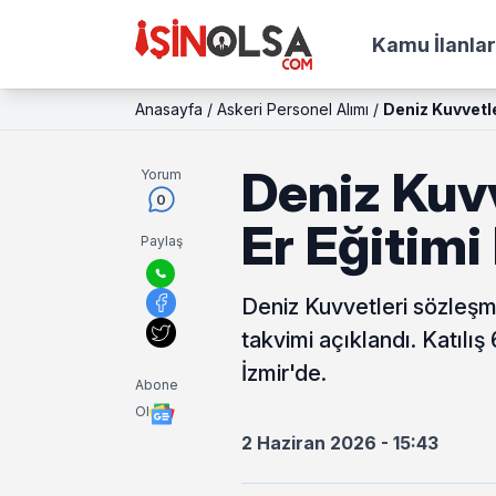
Kamu İlanlar
Anasayfa
/
Askeri Personel Alımı
/
Deniz Kuvvetle
Deniz Kuvv
Yorum
0
Er Eğitimi
Paylaş
Deniz Kuvvetleri sözleşmel
takvimi açıklandı. Katılı
İzmir'de.
Abone
Ol
2 Haziran 2026 - 15:43