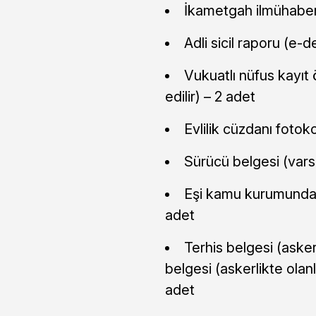
İkametgah ilmühaberi 
Adli sicil raporu (e-de
Vukuatlı nüfus kayıt ö
edilir) – 2 adet
Evlilik cüzdanı fotoko
Sürücü belgesi (varsa
Eşi kamu kurumunda ç
adet
Terhis belgesi (aske
belgesi (askerlikte olan
adet