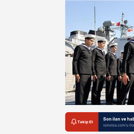
Son ilan ve ha
Takip Et
isinolsa.com'u Go