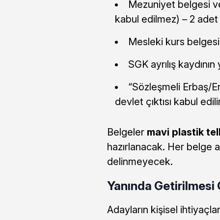
Mezuniyet belgesi ve
kabul edilmez) – 2 adet
Mesleki kurs belgesi
SGK ayrılış kaydının 
“Sözleşmeli Erbaş/Er 
devlet çıktısı kabul edili
Belgeler
mavi plastik tel
hazırlanacak. Her belge a
delinmeyecek.
Yanında Getirilmesi
Adayların kişisel ihtiyaçl