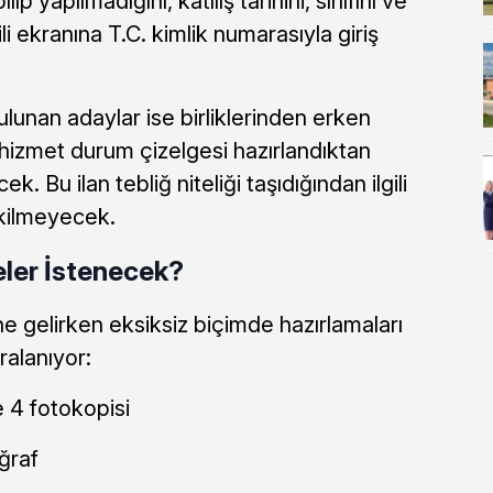
ıp yapılmadığını, katılış tarihini, sınıfını ve
ili ekranına T.C. kimlik numarasıyla giriş
bulunan adaylar ise birliklerinden erken
 hizmet durum çizelgesi hazırlandıktan
k. Bu ilan tebliğ niteliği taşıdığından ilgili
ekilmeyecek.
eler İstenecek?
e gelirken eksiksiz biçimde hazırlamaları
ralanıyor:
e 4 fotokopisi
ğraf