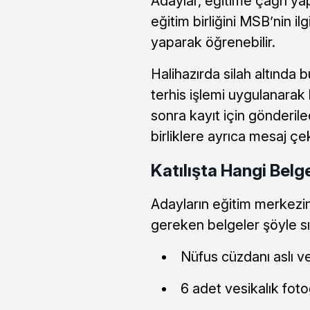
Adaylar, eğitime çağrı yapıl
eğitim birliğini MSB’nin ilg
yaparak öğrenebilir.
Halihazırda silah altında 
terhis işlemi uygulanarak
sonra kayıt için gönderilece
birliklere ayrıca mesaj ç
Katılışta Hangi Belg
Adayların eğitim merkezin
gereken belgeler şöyle sı
Nüfus cüzdanı aslı v
6 adet vesikalık foto