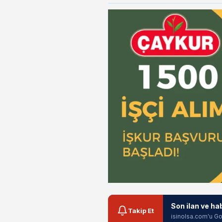
Son ilan ve ha
Takip Et
isinolsa.com'u Go