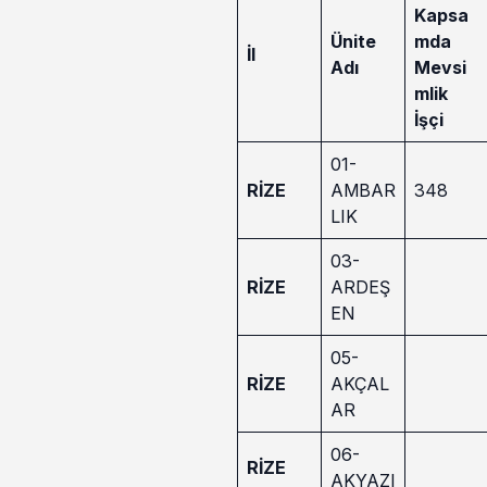
Kapsa
Ünite
mda
İl
Adı
Mevsi
mlik
İşçi
01-
RİZE
AMBAR
348
LIK
03-
RİZE
ARDEŞ
EN
05-
RİZE
AKÇAL
AR
06-
RİZE
AKYAZI