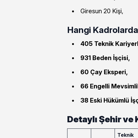
Giresun 20 Kişi,
Hangi Kadrolarda 
405 Teknik Kariyerl
931 Beden İşçisi,
60 Çay Eksperi,
66 Engelli Mevsimlik
38 Eski Hükümlü İşç
Detaylı Şehir ve
Teknik