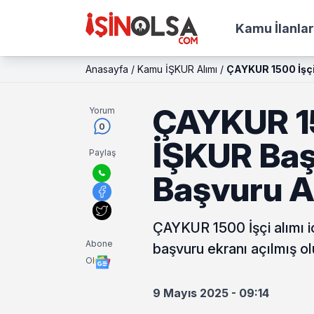
Kamu İlanlar
Anasayfa
/
Kamu İŞKUR Alımı
/
ÇAYKUR 1500 İşçi
ÇAYKUR 15
Yorum
0
İŞKUR Baş
Paylaş
Başvuru Ad
ÇAYKUR 1500 İşçi alımı i
Abone
başvuru ekranı açılmış olu
Ol
9 Mayıs 2025 - 09:14