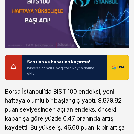
Son ilan ve haberleri kaçırma!
isinolsa.com'u Google'da kaynaklarına
ekle
Borsa İstanbul’da BIST 100 endeksi, yeni
haftaya olumlu bir başlangıç yaptı. 9.879,82
puan seviyesinden açılan endeks, önceki
kapanışa göre yüzde 0,47 oranında artış
kaydetti. Bu yükseliş, 46,60 puanlık bir artışa