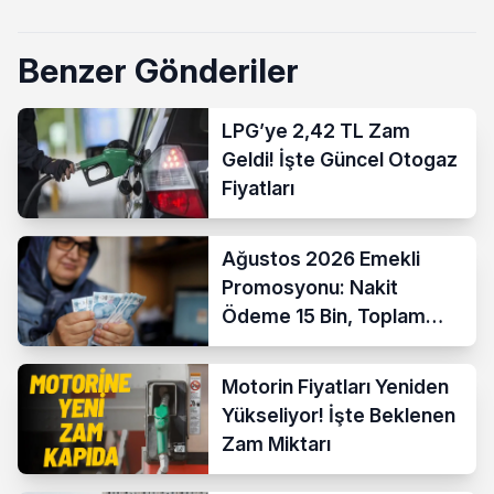
Benzer Gönderiler
LPG’ye 2,42 TL Zam
Geldi! İşte Güncel Otogaz
Fiyatları
Ağustos 2026 Emekli
Promosyonu: Nakit
Ödeme 15 Bin, Toplam
Fırsat 35 Bin TL’ye Çıktı
Motorin Fiyatları Yeniden
Yükseliyor! İşte Beklenen
Zam Miktarı