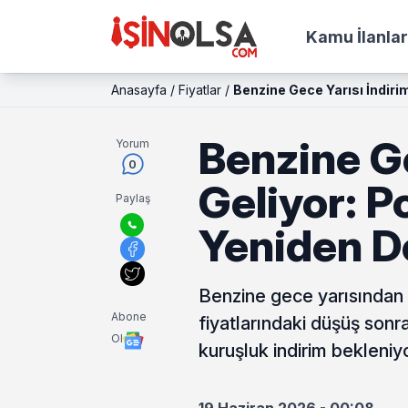
Kamu İlanlar
Anasayfa
/
Fiyatlar
/
Benzine Gece Yarısı İndiri
Benzine Ge
Yorum
0
Geliyor: P
Paylaş
Yeniden D
Benzine gece yarısından i
Abone
fiyatlarındaki düşüş sonra
Ol
kuruşluk indirim bekleniyor