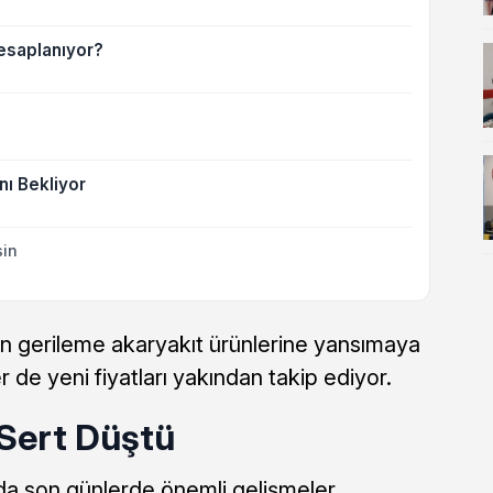
Hesaplanıyor?
nı Bekliyor
sin
an gerileme akaryakıt ürünlerine yansımaya
de yeni fiyatları yakından takip ediyor.
ı Sert Düştü
nda son günlerde önemli gelişmeler