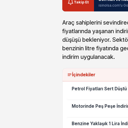
Takip Et
isinolsa.com'u Go
Araç sahiplerini sevindir
fiyatlarında yaşanan indir
düşüşü bekleniyor. Sektör
benzinin litre fiyatında g
indirim uygulanacak.
İçindekiler
Petrol Fiyatları Sert Düştü
Motorinde Peş Peşe İndiri
Benzine Yaklaşık 1 Lira İn