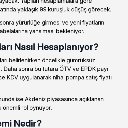
ayacak. Yapılan hesaplamalara göre
iyatında yaklaşık 99 kuruşluk düşüş görecek.
sonra yürürlüğe girmesi ve yeni fiyatların
tabelalarına yansıması bekleniyor.
ları Nasıl Hesaplanıyor?
ları belirlenirken öncelikle gümrüksüz
yor. Daha sonra bu tutara ÖTV ve EPDK payı
se KDV uygulanarak nihai pompa satış fiyatı
şumunda ise Akdeniz piyasasında açıklanan
ru önemli rol oynuyor.
emi Nedir?