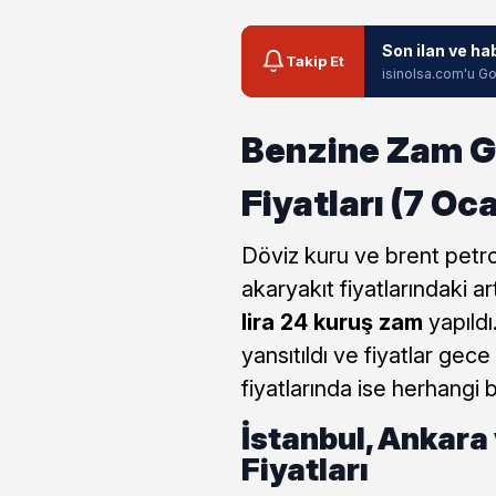
Son ilan ve ha
Takip Et
isinolsa.com'u Go
Benzine Zam Ge
Fiyatları (7 Oc
Döviz kuru ve brent petrol
akaryakıt fiyatlarındaki a
lira 24 kuruş zam
yapıldı
yansıtıldı ve fiyatlar gec
fiyatlarında ise herhangi b
İstanbul, Ankara
Fiyatları