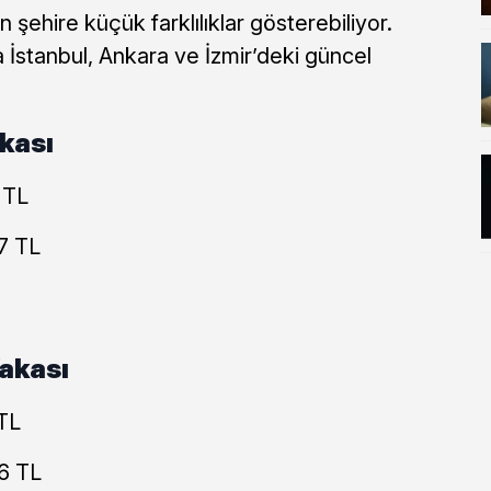
n şehire küçük farklılıklar gösterebiliyor.
a İstanbul, Ankara ve İzmir’deki güncel
kası
 TL
7 TL
akası
TL
6 TL