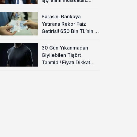
olacak
Parasını Bankaya
Yatırana Rekor Faiz
Getirisi! 650 Bin TL’nin 1
Aylık Kazancı Belli Oldu
30 Gün Yıkanmadan
Giyilebilen Tişört
Tanıtıldı! Fiyatı Dikkat
Çekti