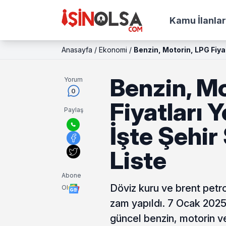
Kamu İlanlar
Anasayfa
/
Ekonomi
/
Benzin, Motorin, LPG Fiyat
Benzin, M
Yorum
0
Fiyatları 
Paylaş
İşte Şehir
Liste
Abone
Döviz kuru ve brent petro
Ol
zam yapıldı. 7 Ocak 2025 
güncel benzin, motorin v