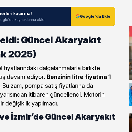
berleri kaçırma!
Google'da Ekle
ogle'da kaynaklarına ekle
ldi: Güncel Akaryakıt
ak 2025)
 fiyatlarındaki dalgalanmalarla birlikte
rtış devam ediyor.
Benzinin litre fiyatına 1
. Bu zam, pompa satış fiyatlarına da
e yarısından itibaren güncellendi. Motorin
ir değişiklik yapılmadı.
 ve İzmir’de Güncel Akaryakıt