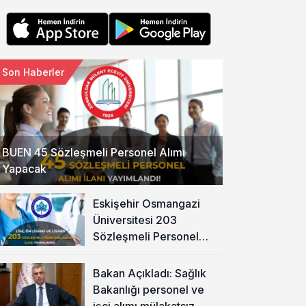
Son Haberler
BUEN 45 Sözleşmeli Personel Alımı
Yapacak
Eskişehir Osmangazi
Üniversitesi 203
Sözleşmeli Personel
Alımı Yapacak
Bakan Açıkladı: Sağlık
Bakanlığı personel ve
işçi alımı mülakatsız