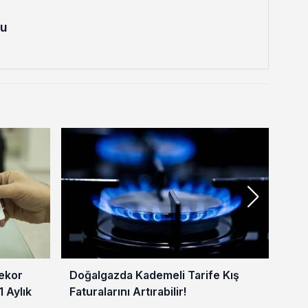
lu
Rekor
Doğalgazda Kademeli Tarife Kış
Ağu
1 Aylık
Faturalarını Artırabilir!
Açı