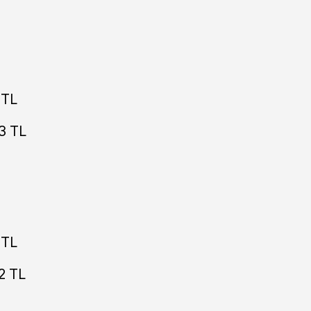
 TL
3 TL
 TL
2 TL