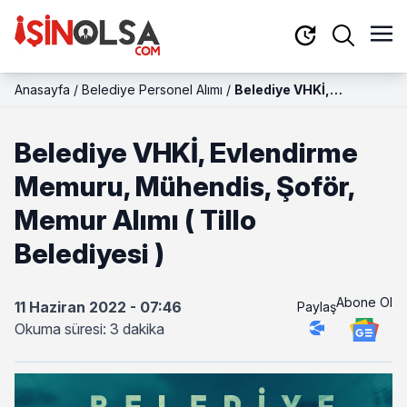
Anasayfa
/
Belediye Personel Alımı
/
Belediye VHKİ,
Evlendirme Memuru,
Mühendis, Şoför,
Belediye VHKİ, Evlendirme
Memur Alımı ( Tillo
Belediyesi )
Memuru, Mühendis, Şoför,
Memur Alımı ( Tillo
Belediyesi )
Abone Ol
11 Haziran 2022 - 07:46
Paylaş
Okuma süresi: 3 dakika