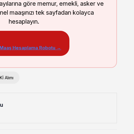
sayılarına göre memur, emekli, asker ve
nel maaşınızı tek sayfadan kolayca
hesaplayın.
 Maaş Hesaplama Robotu →
İ Alımı
lu