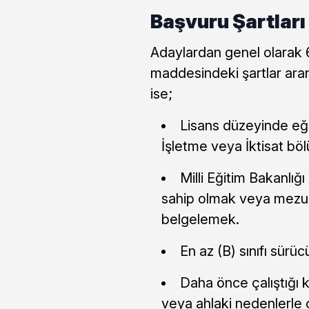
Başvuru Şartları
Adaylardan genel olarak 
maddesindeki şartlar ara
ise;
Lisans düzeyinde eği
İşletme veya İktisat bö
Milli Eğitim Bakanlığı
sahip olmak veya mezun
belgelemek.
En az (B) sınıfı sürü
Daha önce çalıştığı k
veya ahlaki nedenlerle 