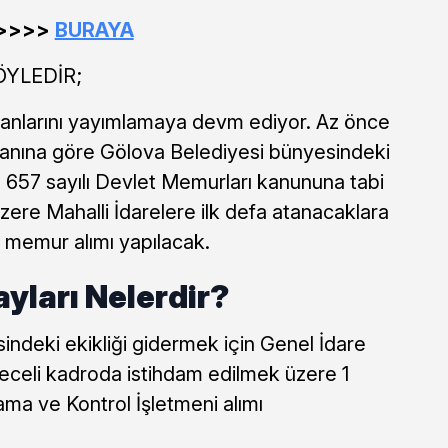
 >>>>
BURAYA
ÖYLEDİR;
ilanlarını yayımlamaya devm ediyor. Az önce
ilanına göre Gölova Belediyesi bünyesindeki
e 657 sayılı Devlet Memurları kanununa tabi
zere Mahalli İdarelere ilk defa atanacaklara
a memur alımı yapılacak.
yları Nelerdir?
ndeki ekikliği gidermek için Genel İdare
ereceli kadroda istihdam edilmek üzere 1
rlama ve Kontrol İşletmeni alımı