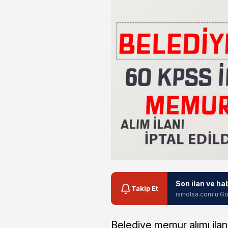
Son ilan ve ha
Takip Et
isinolsa.com'u Go
Belediye memur alımı ilanı