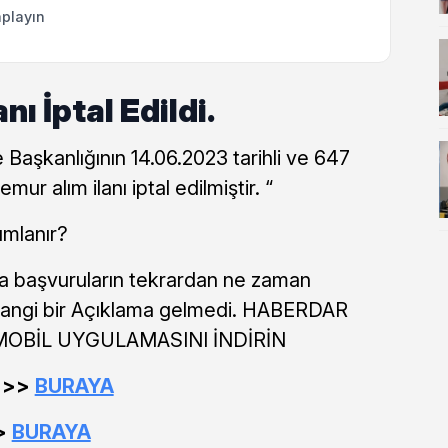
playın
ı İptal Edildi.
e Başkanlığının 14.06.2023 tarihli ve 647
mur alım ilanı iptal edilmiştir. “
ımlanır?
ında başvuruların tekrardan ne zaman
hangi bir Açıklama gelmedi. HABERDAR
 MOBİL UYGULAMASINI İNDİRİN
>>>>
BURAYA
>>
BURAYA