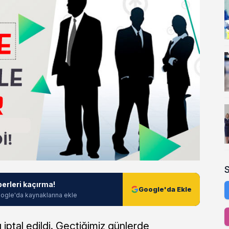
berleri kaçırma!
Google'da Ekle
ogle'da kaynaklarına ekle
 iptal edildi. Geçtiğimiz günlerde