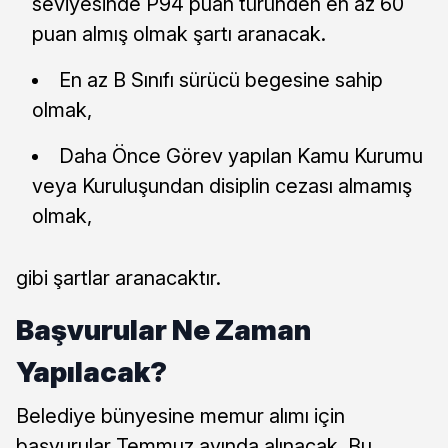
seviyesinde P94 puan türünden en az 60
puan almış olmak şartı aranacak.
En az B Sınıfı sürücü begesine sahip
olmak,
Daha Önce Görev yapılan Kamu Kurumu
veya Kuruluşundan disiplin cezası almamış
olmak,
gibi şartlar aranacaktır.
Başvurular Ne Zaman
Yapılacak?
Belediye bünyesine memur alımı için
başvurular Temmuz ayında alınacak. Bu