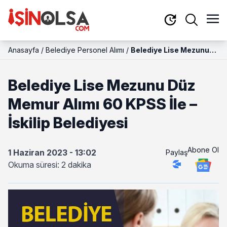
Anasayfa
/
Belediye Personel Alımı
/
Belediye Lise Mezunu
Düz Memur Alımı 60
KPSS İle – İskilip
Belediye Lise Mezunu Düz
Belediyesi
Memur Alımı 60 KPSS İle –
İskilip Belediyesi
Abone Ol
1 Haziran 2023 - 13:02
Paylaş
Okuma süresi: 2 dakika