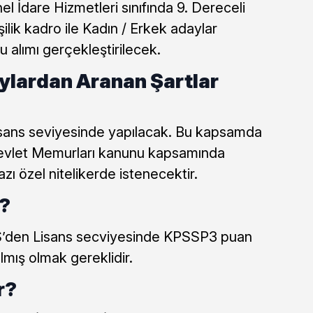
l İdare Hizmetleri sınıfında 9. Dereceli
ilik kadro ile Kadın / Erkek adaylar
 alımı gerçekleştirilecek.
ylardan Aranan Şartlar
isans seviyesinde yapılacak. Bu kapsamda
Devlet Memurları kanunu kapsamında
ı özel nitelikerde istenecektir.
r?
SS’den Lisans secviyesinde KPSSP3 puan
mış olmak gereklidir.
r?