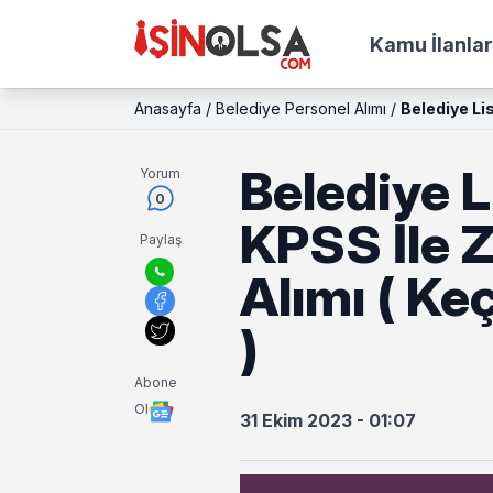
Kamu İlanlar
Anasayfa
/
Belediye Personel Alımı
/
Belediye Li
Belediye 
Yorum
0
KPSS İle 
Paylaş
Alımı ( Ke
)
Abone
Ol
31 Ekim 2023 - 01:07