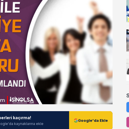
berleri kaçırma!
Google'da Ekle
ogle'da kaynaklarına ekle