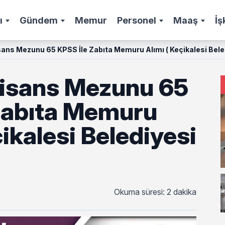
ı
Gündem
Memur
Personel
Maaş
İş
sans Mezunu 65 KPSS İle Zabıta Memuru Alımı ( Keçikalesi Beled
Lisans Mezunu 65
Zabıta Memuru
çikalesi Belediyesi
Okuma süresi: 2 dakika