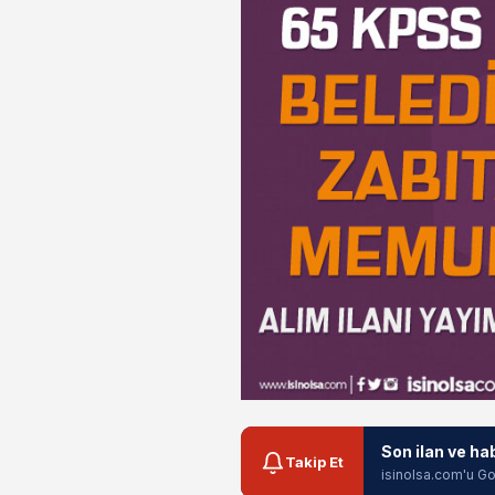
Son ilan ve ha
Takip Et
isinolsa.com'u Go