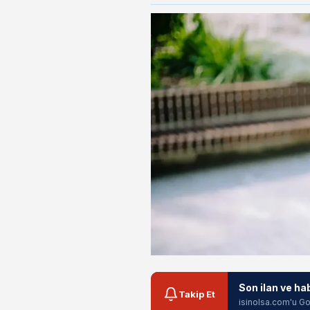
Son ilan ve ha
Takip Et
isinolsa.com'u Go