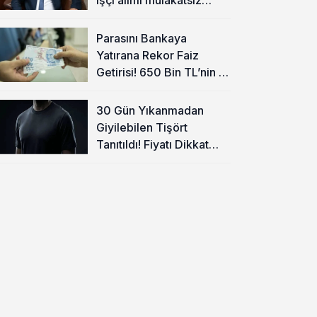
olacak
Parasını Bankaya
Yatırana Rekor Faiz
Getirisi! 650 Bin TL’nin 1
Aylık Kazancı Belli Oldu
30 Gün Yıkanmadan
Giyilebilen Tişört
Tanıtıldı! Fiyatı Dikkat
Çekti