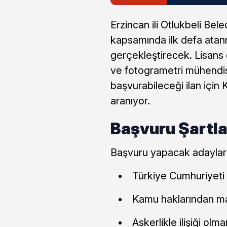
Erzincan ili Otlukbeli Bel
kapsamında ilk defa atan
gerçekleştirecek. Lisans
ve fotogrametri mühendis
başvurabileceği ilan için 
aranıyor.
Başvuru Şartla
Başvuru yapacak adayları
Türkiye Cumhuriyeti 
Kamu haklarından m
Askerlikle ilişiği olm