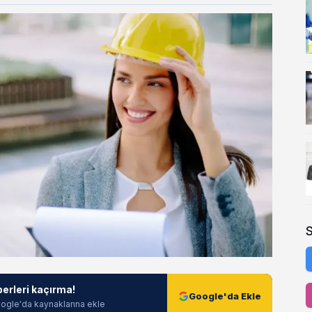
berleri kaçırma!
Google'da Ekle
ogle'da kaynaklarına ekle