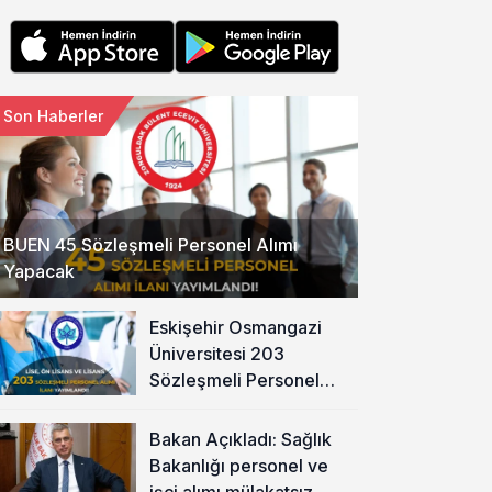
Son Haberler
BUEN 45 Sözleşmeli Personel Alımı
Yapacak
Eskişehir Osmangazi
Üniversitesi 203
Sözleşmeli Personel
Alımı Yapacak
Bakan Açıkladı: Sağlık
Bakanlığı personel ve
işçi alımı mülakatsız