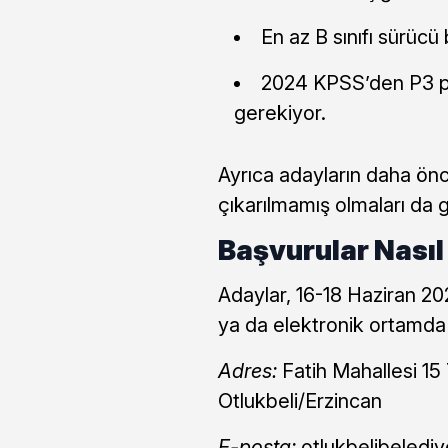
En az B sınıfı sürücü
2024 KPSS’den P3 pu
gerekiyor.
Ayrıca adayların daha ön
çıkarılmamış olmaları da 
Başvurular Nasıl
Adaylar, 16-18 Haziran 20
ya da elektronik ortamda
Adres:
Fatih Mahallesi 1
Otlukbeli/Erzincan
E-posta:
otlukbelibeledi