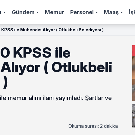
ı
Gündem
Memur
Personel
Maaş
İş
 KPSS ile Mühendis Alıyor ( Otlukbeli Belediyesi )
60 KPSS ile
lıyor ( Otlukbeli
 )
e memur alımı ilanı yayımladı. Şartlar ve
Okuma süresi: 2 dakika