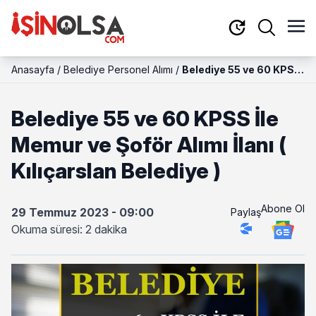
Anasayfa
/
Belediye Personel Alımı
/
Belediye 55 ve 60 KPSS
İle Memur ve Şoför Alımı
İlanı ( Kılıçarslan
Belediye 55 ve 60 KPSS İle
Belediye )
Memur ve Şoför Alımı İlanı (
Kılıçarslan Belediye )
Abone Ol
29 Temmuz 2023 - 09:00
Paylaş
Okuma süresi: 2 dakika