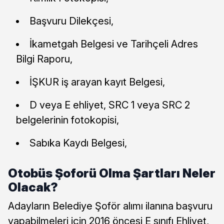
Başvuru Dilekçesi,
İkametgah Belgesi ve Tarihçeli Adres
Bilgi Raporu,
İŞKUR iş arayan kayıt Belgesi,
D veya E ehliyet, SRC 1 veya SRC 2
belgelerinin fotokopisi,
Sabıka Kaydı Belgesi,
Otobüs Şoforü Olma Şartları Neler
Olacak?
Adayların Belediye Şoför alımı ilanına başvuru
yapabilmeleri için 2016 öncesi E sınıfı Ehliyet,