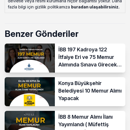
devletle veya resmi kurumlarla hiçbir bağlantısı yoktur. Daha
fazla bilgi için gizlilik politikamıza
buradan ulaşabilirsiniz
.
Benzer Gönderiler
İBB 197 Kadroya 122
İtfaiye Eri ve 75 Memur
Alımında Sınava Girecek
712 Aday Belli Oldu
Konya Büyükşehir
Belediyesi 10 Memur Alımı
Yapacak
İBB 8 Memur Alımı İlanı
Yayımlandı ( Müfettiş