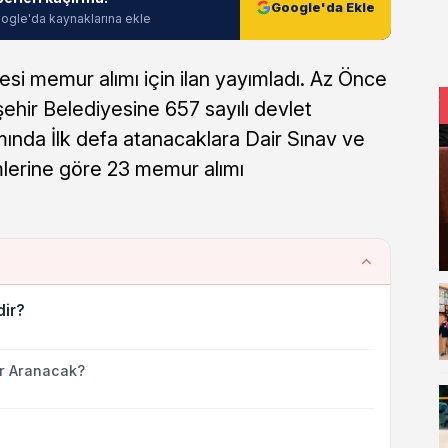
Google'da Ekle
ogle'da kaynaklarına ekle
si memur alımı için ilan yayımladı. Az Önce
şehir Belediyesine 657 sayılı devlet
nda İlk defa atanacaklara Dair Sınav ve
lerine göre 23 memur alımı
dir?
ar Aranacak?