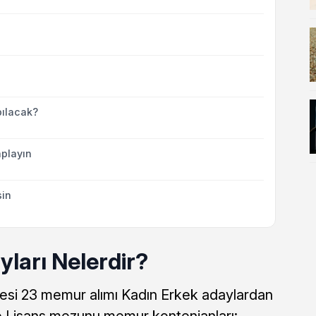
ılacak?
playın
sin
ları Nelerdir?
esi 23 memur alımı Kadın Erkek adaylardan
e Lisans mezunu memur kontenjanları: