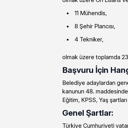
11 Mühendis,
8 Şehir Plancısı,
4 Tekniker,
olmak üzere toplamda 23
Başvuru İçin Han
Belediye adaylardan genel
kanunun 48. maddesindeki 
Eğitim, KPSS, Yaş şartları 
Genel Şartlar:
Türkiye Cumhuriyeti vat