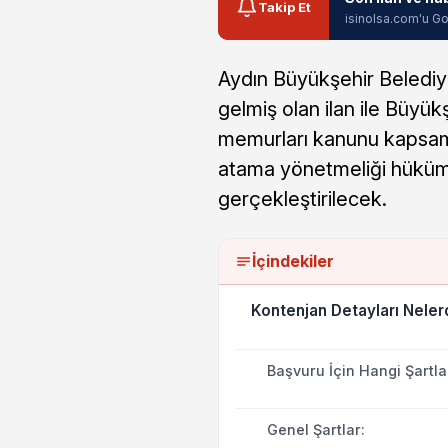
Takip Et
isinolsa.com'u Go
Aydın Büyükşehir Belediye
gelmiş olan ilan ile Büyük
memurları kanunu kapsamı
atama yönetmeliği hüküm
gerçekleştirilecek.
İçindekiler
Kontenjan Detayları Neler
Başvuru İçin Hangi Şartl
Genel Şartlar: