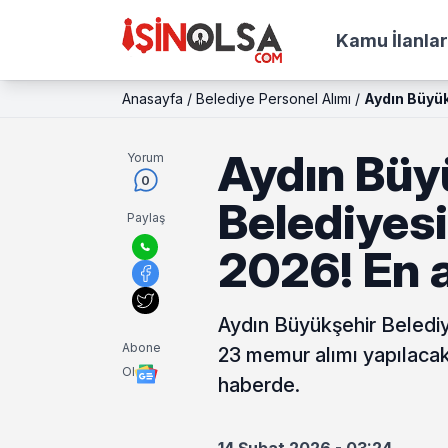
Kamu İlanlar
Anasayfa
/
Belediye Personel Alımı
/
Aydın Büyük
Aydın Büy
Yorum
0
Belediyes
Paylaş
2026! En 
Aydın Büyükşehir Belediy
Abone
23 memur alımı yapılacak
Ol
haberde.