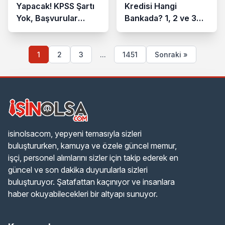
Yapacak! KPSS Şartı
Kredisi Hangi
Yok, Başvurular
Bankada? 1, 2 ve 3
İŞKUR’dan
Milyon TL’nin Aylık
Taksiti Hesaplandı
1
2
3
...
1451
Sonraki »
isinolsacom, yepyeni temasıyla sizleri
buluştururken, kamuya ve özele güncel memur,
işçi, personel alımlarını sizler için takip ederek en
güncel ve son dakika duyurularla sizleri
buluşturuyor. Şatafattan kaçınıyor ve insanlara
haber okuyabilecekleri bir altyapı sunuyor.