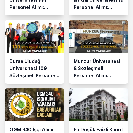
Üniversitesi 144
İstiklal Üniversitesi 19
Personel Alımı:
Personel Alımı:
Hemşire, Aşçı, Şoför,
Güvenlik, Büro,
Destek Personeli
Teknisyen
Bursa Uludağ
Munzur Üniversitesi
Üniversitesi 109
8 Sözleşmeli
Sözleşmeli Personel
Personel Alımı
Alımı Yapacak: En az
Yapacak: En Az 60
lise ve 60 KPSS
KPSS
OGM 340 İşçi Alımı
En Düşük Faizli Konut