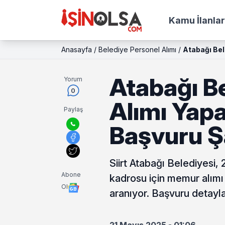
Kamu İlanlar
Anasayfa
/
Belediye Personel Alımı
/
Atabağı Bel
Atabağı B
Yorum
0
Alımı Yapa
Paylaş
Başvuru Ş
Siirt Atabağı Belediyesi
Abone
kadrosu için memur alımı
Ol
aranıyor. Başvuru detayla