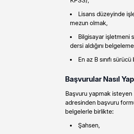
KPSS),
Lisans düzeyinde işl
mezun olmak,
Bilgisayar işletmeni 
dersi aldığını belgeleme
En az B sınıfı sürücü
Başvurular Nasıl Ya
Başvuru yapmak isteyen a
adresinden başvuru formu
belgelerle birlikte:
Şahsen,