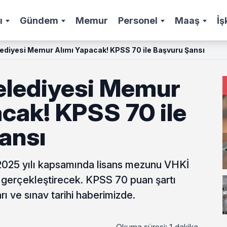
ı
Gündem
Memur
Personel
Maaş
İş
ediyesi Memur Alımı Yapacak! KPSS 70 ile Başvuru Şansı
elediyesi Memur
cak! KPSS 70 ile
ansı
, 2025 yılı kapsamında lisans mezunu VHKİ
 gerçekleştirecek. KPSS 70 puan şartı
rı ve sınav tarihi haberimizde.