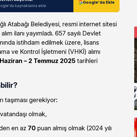
Google'da Ekle
ogle'da kaynaklarına ekle
ğlı Atabağı Belediyesi, resmi internet sitesi
lım ilanı yayımladı. 657 sayılı Devlet
nda istihdam edilmek üzere, lisans
ama ve Kontrol İşletmeni (VHKİ) alımı
Haziran – 2 Temmuz 2025
tarihleri
ilir?
rı taşıması gerekiyor:
 vatandaşı olmak,
den en az
70
puan almış olmak (2024 yılı