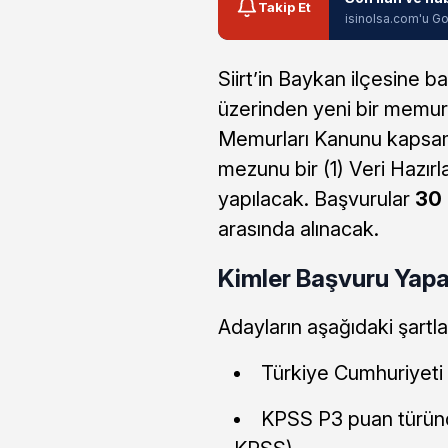
Takip Et
isinolsa.com'u Go
Siirt’in Baykan ilçesine ba
üzerinden yeni bir memur a
Memurları Kanunu kapsamı
mezunu bir (1) Veri Hazırl
yapılacak. Başvurular
30 
arasında alınacak.
Kimler Başvuru Yapab
Adayların aşağıdaki şartla
Türkiye Cumhuriyeti
KPSS P3 puan türün