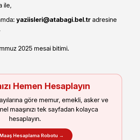
 ile,
tamda:
yaziisleri@atabagi.bel.tr
adresine
.
mmuz 2025 mesai bitimi.
ızı Hemen Hesaplayın
sayılarına göre memur, emekli, asker ve
nel maaşınızı tek sayfadan kolayca
hesaplayın.
 Maaş Hesaplama Robotu →