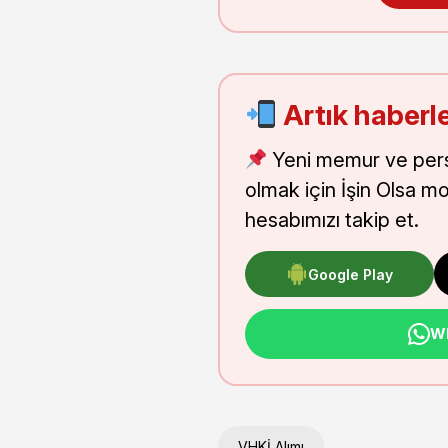
Artık haberle
Yeni memur ve pers
olmak için İşin Olsa m
hesabımızı takip et.
Google Play
Wh
VHKİ Alımı