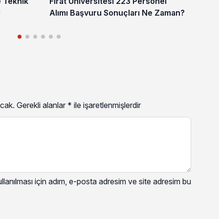
e Teknik
Fırat Üniversitesi 223 Personel
Sel
!
Alımı Başvuru Sonuçları Ne Zaman?
Alı
Za
cak.
Gerekli alanlar
*
ile işaretlenmişlerdir
lanılması için adım, e-posta adresim ve site adresim bu