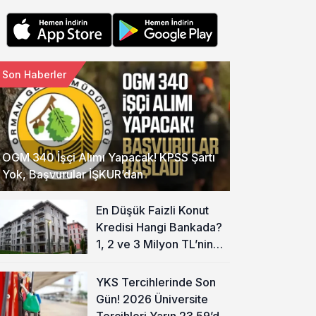
Son Haberler
OGM 340 İşçi Alımı Yapacak! KPSS Şartı
Yok, Başvurular İŞKUR’dan
En Düşük Faizli Konut
Kredisi Hangi Bankada?
1, 2 ve 3 Milyon TL’nin
Aylık Taksiti Hesaplandı
YKS Tercihlerinde Son
Gün! 2026 Üniversite
Tercihleri Yarın 23.59’da