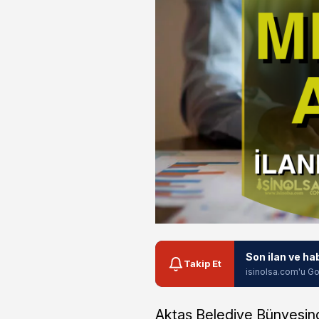
Son ilan ve ha
Takip Et
isinolsa.com'u Go
Aktaş Belediye Bünyesind