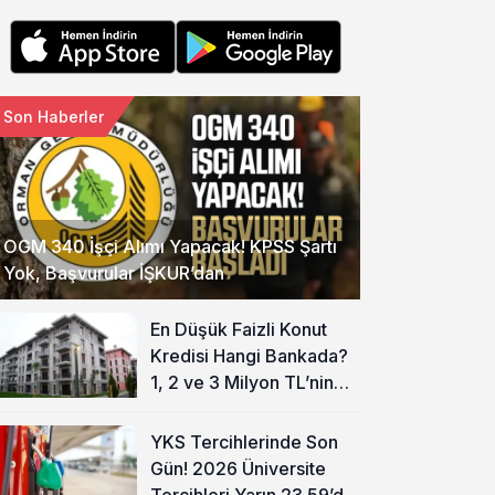
Son Haberler
OGM 340 İşçi Alımı Yapacak! KPSS Şartı
Yok, Başvurular İŞKUR’dan
En Düşük Faizli Konut
Kredisi Hangi Bankada?
1, 2 ve 3 Milyon TL’nin
Aylık Taksiti Hesaplandı
YKS Tercihlerinde Son
Gün! 2026 Üniversite
Tercihleri Yarın 23.59’da