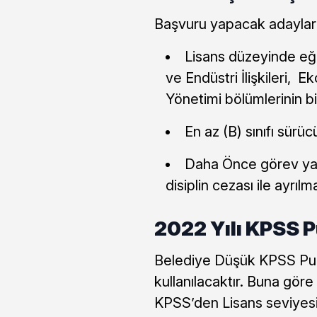
Başvuru yapacak adayları
Lisans düzeyinde eği
ve Endüstri İlişkileri,
Yönetimi bölümlerinin 
En az (B) sınıfı sürü
Daha Önce görev ya
disiplin cezası ile ayrıl
2022 Yılı KPSS P
Belediye Düşük KPSS Puan
kullanılacaktır. Buna gör
KPSS’den Lisans seviyes