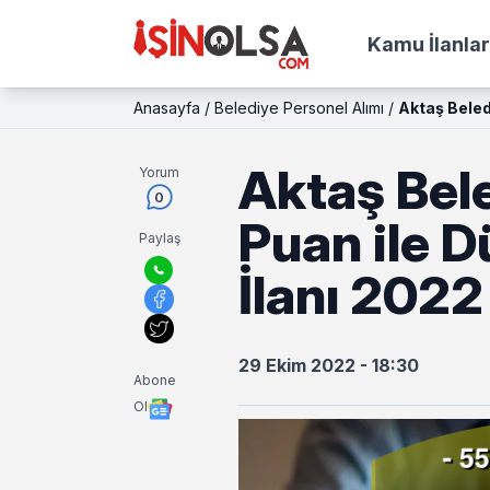
Kamu İlanlar
Anasayfa
/
Belediye Personel Alımı
/
Aktaş Beled
Aktaş Bel
Yorum
0
Puan ile 
Paylaş
İlanı 2022 
29 Ekim 2022 - 18:30
Abone
Ol