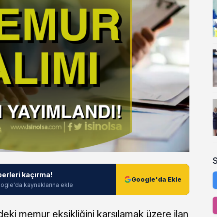
berleri kaçırma!
Google'da Ekle
ogle'da kaynaklarına ekle
eki memur eksikliğini karşılamak üzere ilan