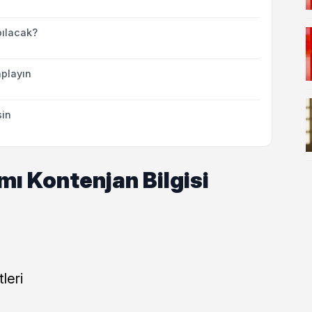
ılacak?
playın
sin
ı Kontenjan Bilgisi
leri