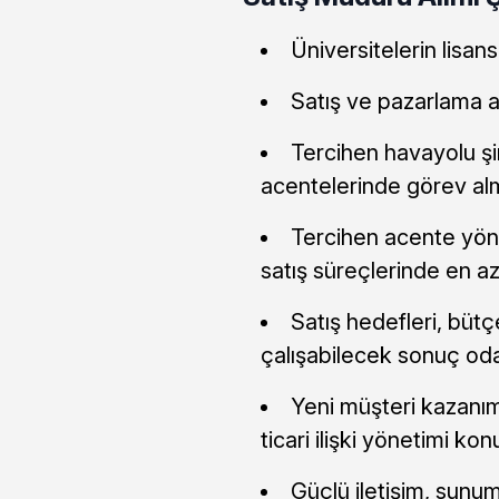
Üniversitelerin lisa
Satış ve pazarlama a
Tercihen havayolu şi
acentelerinde görev alm
Tercihen acente yönet
satış süreçlerinde en az
Satış hedefleri, büt
çalışabilecek sonuç odak
Yeni müşteri kazanım
ticari ilişki yönetimi ko
Güçlü iletişim, sunu