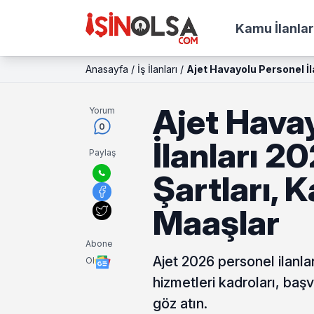
Kamu İlanlar
Anasayfa
/
İş İlanları
/
Ajet Havayolu Personel İl
Ajet Hava
Yorum
0
İlanları 2
Paylaş
Şartları, 
Maaşlar
Abone
Ajet 2026 personel ilanla
Ol
hizmetleri kadroları, baş
göz atın.