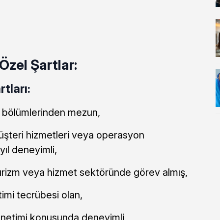
zel Şartlar:
tları:
ns bölümlerinden mezun,
üşteri hizmetleri veya operasyon
yıl deneyimli,
turizm veya hizmet sektöründe görev almış,
timi tecrübesi olan,
yönetimi konusunda deneyimli,