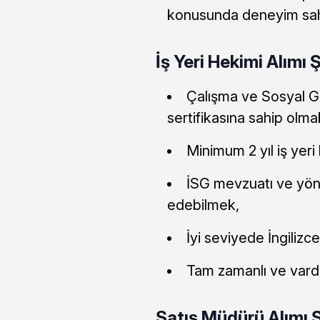
konusunda deneyim sahi
İş Yeri Hekimi Alımı Ş
Çalışma ve Sosyal Güv
sertifikasına sahip olma
Minimum 2 yıl iş yeri
İSG mevzuatı ve yön
edebilmek,
İyi seviyede İngilizc
Tam zamanlı ve vardi
Satış Müdürü Alımı Ş