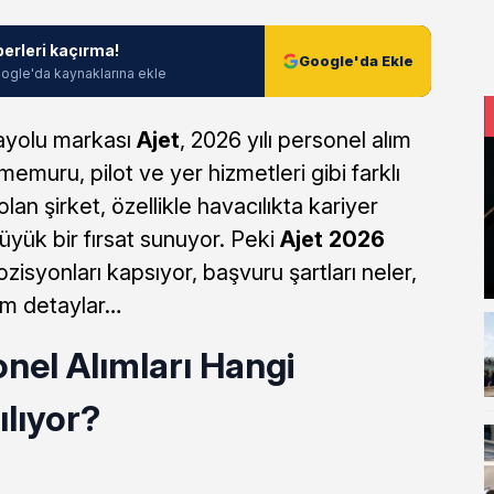
berleri kaçırma!
Google'da Ekle
ogle'da kaynaklarına ekle
ayolu markası
Ajet
, 2026 yılı personel alım
 memuru, pilot ve yer hizmetleri gibi farklı
an şirket, özellikle havacılıkta kariyer
üyük bir fırsat sunuyor. Peki
Ajet 2026
zisyonları kapsıyor, başvuru şartları neler,
üm detaylar…
nel Alımları Hangi
lıyor?