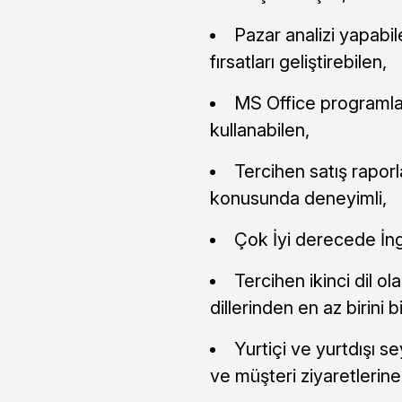
Pazar analizi yapabile
fırsatları geliştirebilen,
MS Office programlar
kullanabilen,
Tercihen satış raporl
konusunda deneyimli,
Çok İyi derecede İngi
Tercihen ikinci dil o
dillerinden en az birini b
Yurtiçi ve yurtdışı 
ve müşteri ziyaretlerin