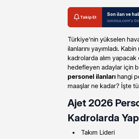
Son ilan ve ha
Takip Et
isinolsa.com'u Go
Türkiye’nin yükselen hav
ilanlarını yayımladı. Kabin
kadrolarda alım yapacak ol
hedefleyen adaylar için b
personel ilanları
hangi po
maaşlar ne kadar? İşte t
Ajet 2026 Perso
Kadrolarda Yapı
Takım Lideri