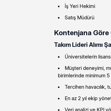
İş Yeri Hekimi
Satış Müdürü
Kontenjana Göre Ö
Takım Lideri Alımı Şar
Üniversitelerin lisa
Müşteri deneyimi, m
birimlerinde minimum 5 
Tercihen havacılık, 
En az 2 yıl ekip yöne
Veri analizi ve KPI 