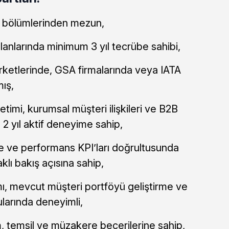
ns bölümlerinden mezun,
lanlarında minimum 3 yıl tecrübe sahibi,
rketlerinde, GSA firmalarında veya IATA
ış,
imi, kurumsal müşteri ilişkileri ve B2B
 2 yıl aktif deneyime sahip,
çe ve performans KPI’ları doğrultusunda
lı bakış açısına sahip,
ı, mevcut müşteri portföyü geliştirme ve
nularında deneyimli,
m, temsil ve müzakere becerilerine sahip,