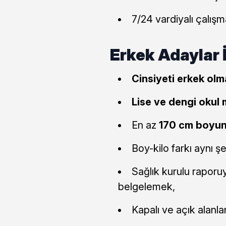
7/24 vardiyalı çalış
Erkek Adaylar İ
Cinsiyeti erkek olm
Lise ve dengi okul
En az
170 cm boyu
Boy-kilo farkı aynı ş
Sağlık kurulu raporu
belgelemek,
Kapalı ve açık alanla