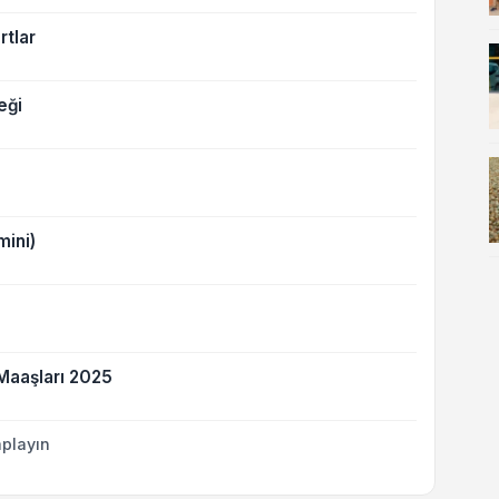
rtlar
eği
mini)
Maaşları 2025
playın