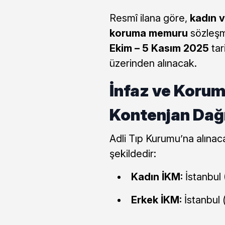
Resmî ilana göre,
kadın v
koruma memuru
sözleşme
Ekim – 5 Kasım 2025
tar
üzerinden alınacak.
İnfaz ve Koru
Kontenjan Dağı
Adli Tıp Kurumu’na alınaca
şekildedir:
Kadın İKM:
İstanbul 
Erkek İKM:
İstanbul (