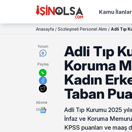
Kamu İlanlar
Anasayfa
/
Sözleşmeli Personel Alımı
/
Adli Tıp 
Adli Tıp K
Yorum
0
Koruma M
Paylaş
Kadın Erke
Taban Pua
Abone
Adli Tıp Kurumu 2025 yıl
Ol
İnfaz ve Koruma Memuru a
KPSS puanları ve maaş de