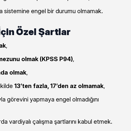
ma sistemine engel bir durumu olmamak.
çin Özel Şartlar
ak
,
 mezunu olmak (KPSS P94)
,
nda olmak
,
ekilde
13’ten fazla, 17’den az olmamak
,
yla görevini yapmaya engel olmadığını
rda vardiyalı çalışma şartlarını kabul etmek.