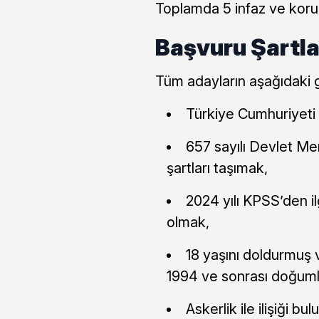
Toplamda 5 infaz ve koru
Başvuru Şartla
Tüm adayların aşağıdaki g
Türkiye Cumhuriyeti
657 sayılı Devlet M
şartları taşımak,
2024 yılı KPSS’den il
olmak,
18 yaşını doldurmuş
1994 ve sonrası doğuml
Askerlik ile ilişiği b