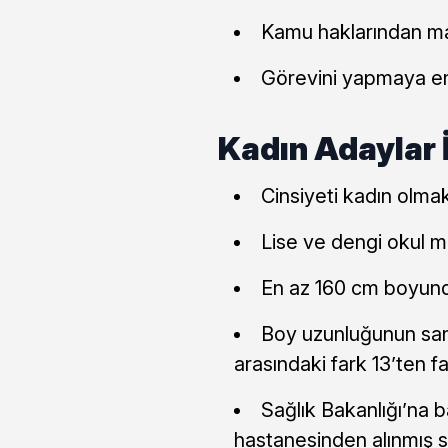
Kamu haklarından m
Görevini yapmaya en
Kadın Adaylar İ
Cinsiyeti kadın olmak
Lise ve dengi okul 
En az 160 cm boyun
Boy uzunluğunun sant
arasındaki fark 13’ten f
Sağlık Bakanlığı’na b
hastanesinden alınmış s