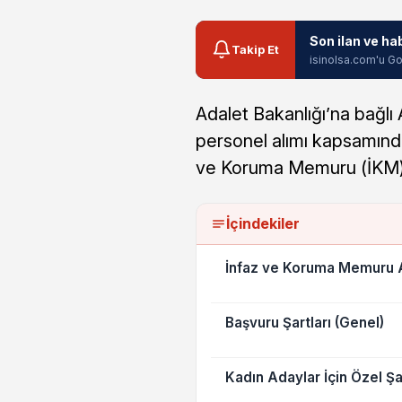
Son ilan ve ha
Takip Et
isinolsa.com'u Go
Adalet Bakanlığı’na bağlı 
personel alımı kapsamınd
ve Koruma Memuru (İKM) 
İçindekiler
İnfaz ve Koruma Memuru A
Başvuru Şartları (Genel)
Kadın Adaylar İçin Özel Şa