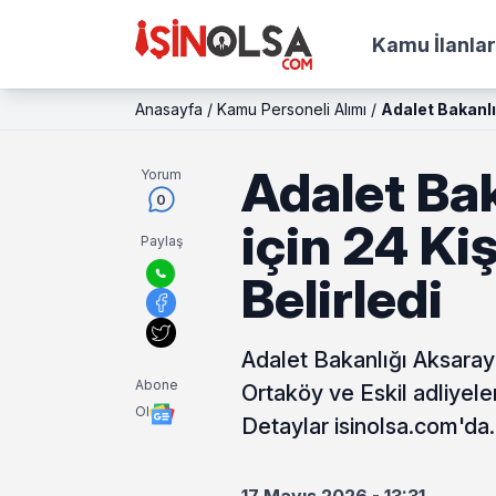
Kamu İlanlar
Anasayfa
/
Kamu Personeli Alımı
/
Adalet Bakanlığ
Adalet Ba
Yorum
0
için 24 Ki
Paylaş
Belirledi
Adalet Bakanlığı Aksaray i
Abone
Ortaköy ve Eskil adliyeler
Ol
Detaylar isinolsa.com'da.