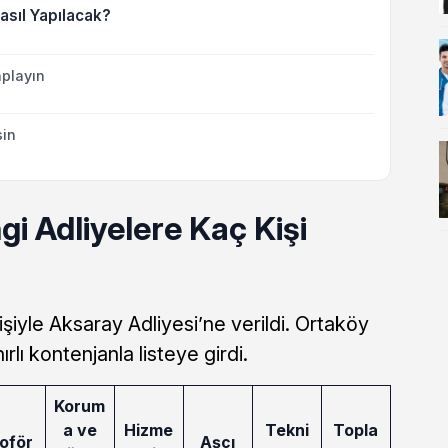
asıl Yapılacak?
playın
sin
i Adliyelere Kaç Kişi
şiyle Aksaray Adliyesi’ne verildi. Ortaköy
ırlı kontenjanla listeye girdi.
Korum
a ve
Hizme
Tekni
Topla
oför
Aşçı