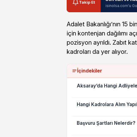
Takip Et
isinolsa.com'u Go
Adalet Bakanlığı’nın 15 bin
için kontenjan dağılımı aç
pozisyon ayrıldı. Zabıt kat
kadroları da yer alıyor.
İçindekiler
Aksaray’da Hangi Adliyele
Hangi Kadrolara Alım Yapı
Başvuru Şartları Nelerdir?