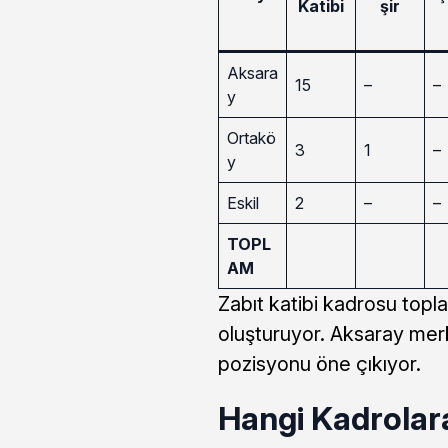
Katibi
şir
Aksara
15
–
–
y
Ortakö
3
1
–
y
Eskil
2
–
–
TOPL
AM
Zabıt katibi kadrosu top
oluşturuyor. Aksaray merke
pozisyonu öne çıkıyor.
Hangi Kadrolara