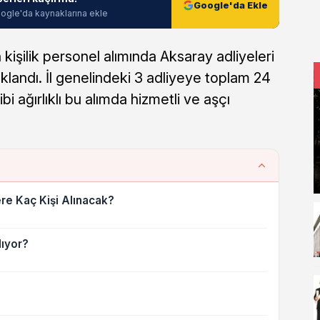
Google'da Ekle
ogle'da kaynaklarına ekle
 kişilik personel alımında Aksaray adliyeleri
ıklandı. İl genelindeki 3 adliyeye toplam 24
ibi ağırlıklı bu alımda hizmetli ve aşçı
re Kaç Kişi Alınacak?
lıyor?