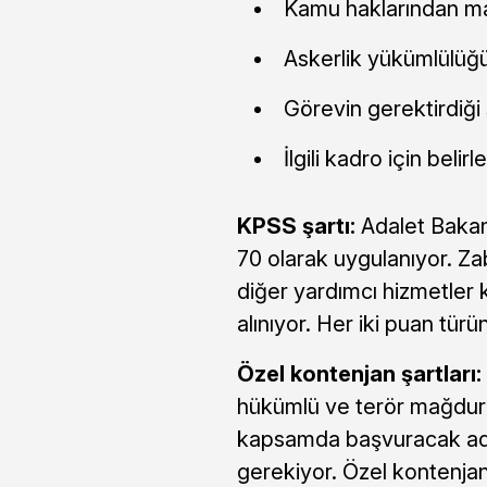
Kamu haklarından 
Askerlik yükümlülüğ
Görevin gerektirdiği 
İlgili kadro için bel
KPSS şartı:
Adalet Bakanl
70 olarak uygulanıyor. Za
diğer yardımcı hizmetler
alınıyor. Her iki puan tür
Özel kontenjan şartları:
hükümlü ve terör mağduru
kapsamda başvuracak adayl
gerekiyor. Özel kontenjan o