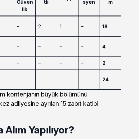
Güven
tli
syen
m
lik
–
2
1
–
18
–
–
–
–
4
–
–
–
–
2
24
lam kontenjanın büyük bölümünü
z adliyesine ayrılan 15 zabıt katibi
 Alım Yapılıyor?