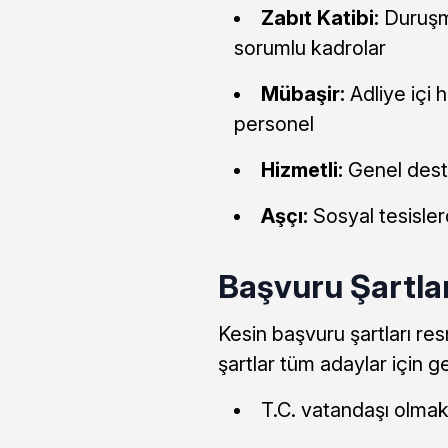
Zabıt Katibi:
Duruşma
sorumlu kadrolar
Mübaşir:
Adliye içi
personel
Hizmetli:
Genel deste
Aşçı:
Sosyal tesisle
Başvuru Şartlar
Kesin başvuru şartları re
şartlar tüm adaylar için ge
T.C. vatandaşı olma