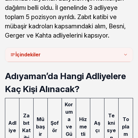
dağılımı belli oldu. İl genelinde 3 adliyeye
toplam 5 pozisyon ayrıldı. Zabıt katibi ve
mübaşir kadroları kapsamındaki alım, Besni,
Gerger ve Kahta adliyelerini kapsıyor.
İçindekiler
Adıyaman’da Hangi Adliyelere
Kaç Kişi Alınacak?
Kor
um
Za
Te
Mü
a
Hiz
To
Adl
bıt
Şof
Aş
kni
baş
ve
me
pla
iye
Kat
ör
çı
sye
ir
Gü
tli
m
ibi
n