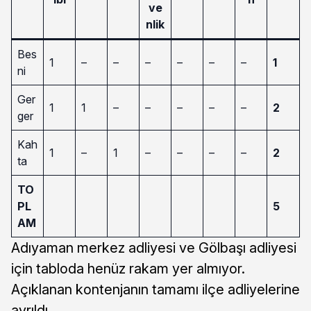
ve
nlik
Bes
1
–
–
–
–
–
–
1
ni
Ger
1
1
–
–
–
–
–
2
ger
Kah
1
–
1
–
–
–
–
2
ta
TO
PL
5
AM
Adıyaman merkez adliyesi ve Gölbaşı adliyesi
için tabloda henüz rakam yer almıyor.
Açıklanan kontenjanın tamamı ilçe adliyelerine
ayrıldı.