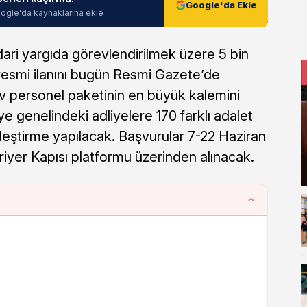
Google'da Ekle
ogle'da kaynaklarına ekle
idari yargıda görevlendirilmek üzere 5 bin
n resmi ilanını bugün Resmi Gazete’de
dev personel paketinin en büyük kalemini
e genelindeki adliyelere 170 farklı adalet
eştirme yapılacak. Başvurular 7-22 Haziran
riyer Kapısı platformu üzerinden alınacak.