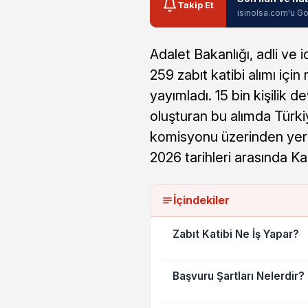
Takip Et
isinolsa.com'u Go
Adalet Bakanlığı, adli ve 
259 zabıt katibi alımı içi
yayımladı. 15 bin kişilik 
oluşturan bu alımda Türkiy
komisyonu üzerinden yerl
2026 tarihleri arasında Ka
İçindekiler
Zabıt Katibi Ne İş Yapar?
Başvuru Şartları Nelerdir?