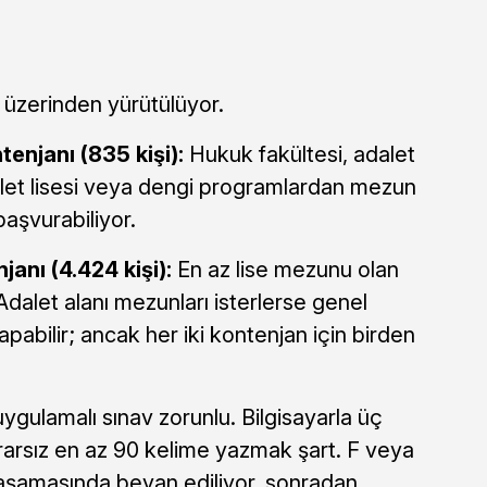
rü üzerinden yürütülüyor.
enjanı (835 kişi):
Hukuk fakültesi, adalet
et lisesi veya dengi programlardan mezun
başvurabiliyor.
anı (4.424 kişi):
En az lise mezunu olan
Adalet alanı mezunları isterlerse genel
apabilir; ancak her iki kontenjan için birden
uygulamalı sınav zorunlu. Bilgisayarla üç
rarsız en az 90 kelime yazmak şart. F veya
 aşamasında beyan ediliyor, sonradan