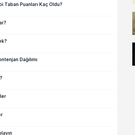
ibi Taban Puanları Kaç Oldu?
ar?
ek?
ontenjan Dağılımı
k?
ler
er
layın