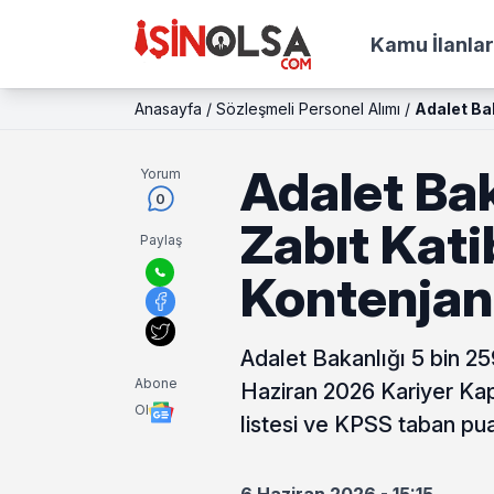
Kamu İlanlar
Anasayfa
/
Sözleşmeli Personel Alımı
/
Adalet Bak
Adalet Bak
Yorum
0
Zabıt Katibi
Paylaş
Kontenjan 
Adalet Bakanlığı 5 bin 259
Abone
Haziran 2026 Kariyer Kap
Ol
listesi ve KPSS taban pua