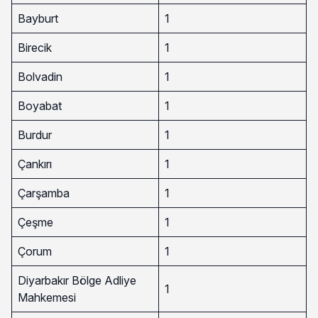
Bayburt
1
Birecik
1
Bolvadin
1
Boyabat
1
Burdur
1
Çankırı
1
Çarşamba
1
Çeşme
1
Çorum
1
Diyarbakır Bölge Adliye
1
Mahkemesi