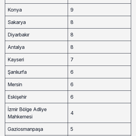
Konya
9
Sakarya
8
Diyarbakır
8
Antalya
8
Kayseri
7
Şanlıurfa
6
Mersin
6
Eskişehir
6
İzmir Bölge Adliye
4
Mahkemesi
Gaziosmanpaşa
5