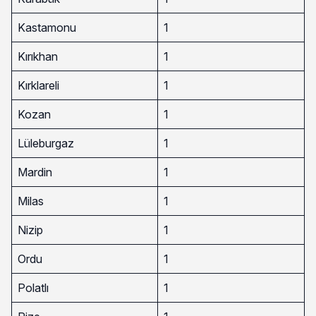
Kastamonu
1
Kırıkhan
1
Kırklareli
1
Kozan
1
Lüleburgaz
1
Mardin
1
Milas
1
Nizip
1
Ordu
1
Polatlı
1