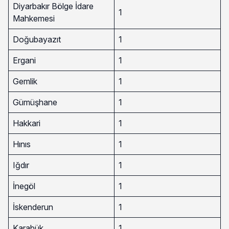
Diyarbakır Bölge İdare
1
Mahkemesi
Doğubayazıt
1
Ergani
1
Gemlik
1
Gümüşhane
1
Hakkari
1
Hınıs
1
Iğdır
1
İnegöl
1
İskenderun
1
Karabük
1