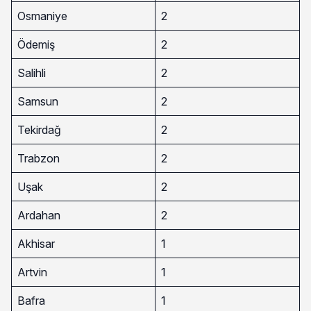
Osmaniye
2
Ödemiş
2
Salihli
2
Samsun
2
Tekirdağ
2
Trabzon
2
Uşak
2
Ardahan
2
Akhisar
1
Artvin
1
Bafra
1