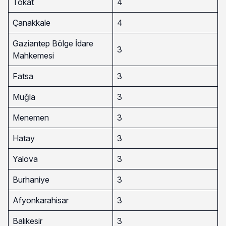
Tokat
4
Çanakkale
4
Gaziantep Bölge İdare
3
Mahkemesi
Fatsa
3
Muğla
3
Menemen
3
Hatay
3
Yalova
3
Burhaniye
3
Afyonkarahisar
3
Balıkesir
3