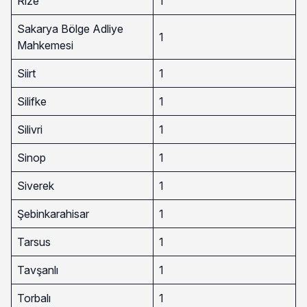
Rize
1
Sakarya Bölge Adliye
1
Mahkemesi
Siirt
1
Silifke
1
Silivri
1
Sinop
1
Siverek
1
Şebinkarahisar
1
Tarsus
1
Tavşanlı
1
Torbalı
1