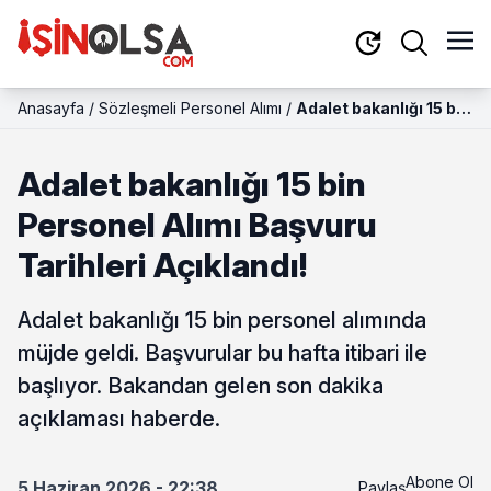
Anasayfa
/
Sözleşmeli Personel Alımı
/
Adalet bakanlığı 15 bin
Personel Alımı
Başvuru Tarihleri
Adalet bakanlığı 15 bin
Açıklandı!
Personel Alımı Başvuru
Tarihleri Açıklandı!
Adalet bakanlığı 15 bin personel alımında
müjde geldi. Başvurular bu hafta itibari ile
başlıyor. Bakandan gelen son dakika
açıklaması haberde.
Abone Ol
5 Haziran 2026 - 22:38
Paylaş