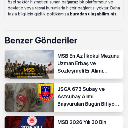
özel sektör hizmetleri sunan bağımsız bir platformdur ve
devletle veya resmi kurumlarla hiçbir bağlantısı yoktur. Daha
fazla bilgi için gizlilik politikamıza
buradan ulaşabilirsiniz
.
Benzer Gönderiler
MSB En Az İlkokul Mezunu
Uzman Erbaş ve
Sözleşmeli Er Alımı
Devam Ediyor
JSGA 673 Subay ve
Astsubay Alımı
Başvuruları Bugün Bitiyor!
İşte Şartlar ve
Kontenjanlar
MSB 2026 Yılı 30 Bin