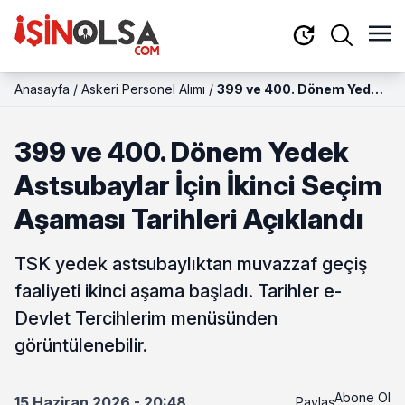
Anasayfa
/
Askeri Personel Alımı
/
399 ve 400. Dönem Yedek
Astsubaylar İçin İkinci
Seçim Aşaması Tarihleri
399 ve 400. Dönem Yedek
Açıklandı
Astsubaylar İçin İkinci Seçim
Aşaması Tarihleri Açıklandı
TSK yedek astsubaylıktan muvazzaf geçiş
faaliyeti ikinci aşama başladı. Tarihler e-
Devlet Tercihlerim menüsünden
görüntülenebilir.
Abone Ol
15 Haziran 2026 - 20:48
Paylaş