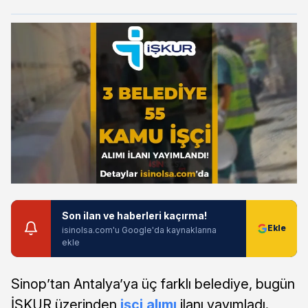
Son ilan ve haberleri kaçırma!
isinolsa.com'u Google'da kaynaklarına
ekle
Sinop’tan Antalya’ya üç farklı belediye, bugün
İŞKUR üzerinden
işçi alımı
ilanı yayımladı.