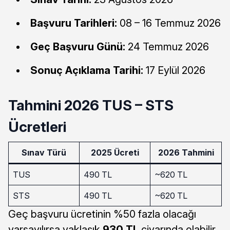
Başvuru Tarihleri:
08 – 16 Temmuz 2026
Geç Başvuru Günü:
24 Temmuz 2026
Sonuç Açıklama Tarihi:
17 Eylül 2026
Tahmini 2026 TUS – STS
Ücretleri
Sınav Türü
2025 Ücreti
2026 Tahmini
TUS
490 TL
~620 TL
STS
490 TL
~620 TL
Geç başvuru ücretinin %50 fazla olacağı
varsayılırsa yaklaşık
930 TL
civarında olabilir.