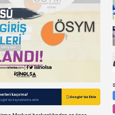
berleri kaçırma!
Google'da Ekle
ogle'da kaynaklarına ekle