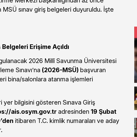
irme Merkezi başkanlığından az önce
 MSÜ sınav giriş belgeleri duyuruldu. İşte
Belgeleri Erişime Açıldı
ygulanacak 2026 Millî Savunma Üniversitesi
rleme Sınavı’na
(2026-MSÜ)
başvuran
eri bina/salonlara atanma işlemleri
i yer bilgisini gösteren Sınava Giriş
ps://ais.osym.gov.tr
adresinden
19 Şubat
0’den
itibaren T.C. kimlik numaraları ve aday
.