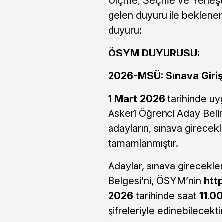
Ölçme, Seçme ve Yerleşt
gelen duyuru ile beklenen
duyuru:
ÖSYM DUYURUSU:
2026-MSÜ: Sınava Giriş 
1 Mart 2026
tarihinde u
Askerî Öğrenci Aday Beli
adayların, sınava girecekl
tamamlanmıştır.
Adaylar, sınava girecekler
Belgesi’ni, ÖSYM’nin
htt
2026
tarihinde saat
11.0
şifreleriyle edinebilecektir