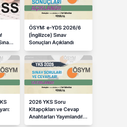
ÖSYM: e-YDS 2026/6
!
(İngilizce) Sınav
 Sınav
Sonuçları Açıklandı
taylar
YKS
2026 YKS Soru
yarı:
Kitapçıkları ve Cevap
Anahtarları Yayımlandı!
ÖSYM Erişime Açtı