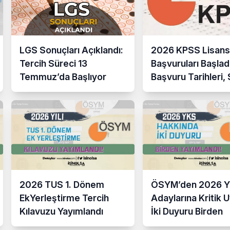
LGS Sonuçları Açıklandı:
2026 KPSS Lisans
Tercih Süreci 13
Başvuruları Başladı
Temmuz’da Başlıyor
Başvuru Tarihleri,
Takvimi ve Tüm De
2026 TUS 1. Dönem
ÖSYM’den 2026 
EkYerleştirme Tercih
Adaylarına Kritik U
Kılavuzu Yayımlandı
İki Duyuru Birden