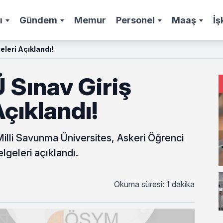
ı
Gündem
Memur
Personel
Maaş
İş
leri Açıklandı!
Sınav Giriş
Açıklandı!
Milli Savunma Üniversites, Askeri Öğrenci
elgeleri açıklandı.
Okuma süresi: 1 dakika