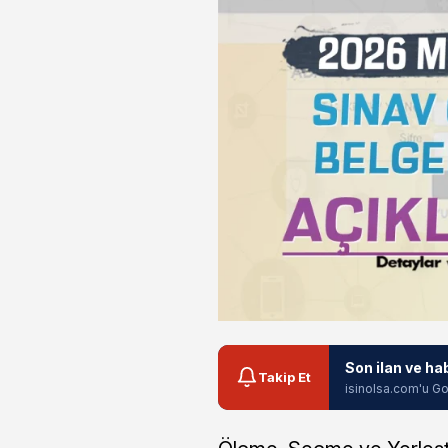
Son ilan ve ha
Takip Et
isinolsa.com'u Go