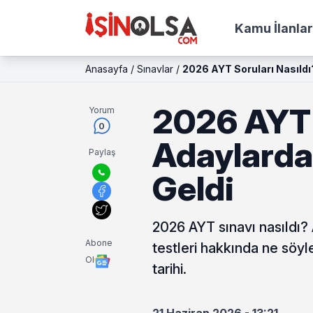
Kamu İlanlar
Anasayfa
/
Sınavlar
/
2026 AYT Soruları Nasıldı
2026 AYT 
Yorum
0
Adaylarda
Paylaş
Geldi
2026 AYT sınavı nasıldı?
Abone
testleri hakkında ne söy
Ol
tarihi.