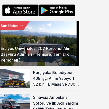
Son Haberler
Erciyes Üniversitesi 207 Personel Alımı
Başvuru Adımları ( Hemşire, Temizlik
Personeli )
Karşıyaka Belediyesi
468 İşçi Alımı Yapıyor!
52 bin TL Maaş ve 7800
TL Yemek Ücreti
Sınavsız Ambulans
Şoförü ve İlk Acil Yardım
Sağlık Teknikeri Alımı