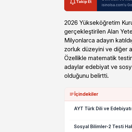
Takip Et
isinolsa.com'u Go
2026 Yükseköğretim Kuru
gerçekleştirilen Alan Yet
Milyonlarca adayın katıldı
zorluk düzeyini ve diğer a
Özellikle matematik testini
adaylar edebiyat ve sosyal 
olduğunu belirtti.
İçindekiler
AYT Türk Dili ve Edebiyatı 
Sosyal Bilimler-2 Testi H