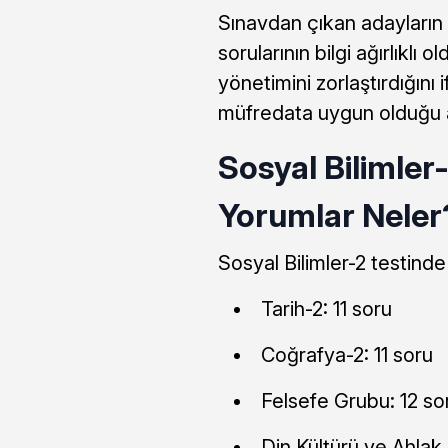
Sınavdan çıkan adayların
sorularının bilgi ağırlıkl
yönetimini zorlaştırdığını 
müfredata uygun olduğu an
Sosyal Bilimler
Yorumlar Neler
Sosyal Bilimler-2 testinde
Tarih-2: 11 soru
Coğrafya-2: 11 soru
Felsefe Grubu: 12 so
Din Kültürü ve Ahlak B