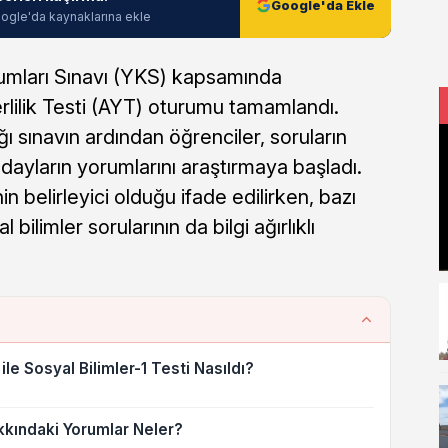
Google'da Ekle
ogle'da kaynaklarına ekle
mları Sınavı (YKS) kapsamında
erlilik Testi (AYT) oturumu tamamlandı.
ğı sınavın ardından öğrenciler, soruların
dayların yorumlarını araştırmaya başladı.
n belirleyici olduğu ifade edilirken, bazı
bilimler sorularının da bilgi ağırlıklı
ile Sosyal Bilimler-1 Testi Nasıldı?
akkındaki Yorumlar Neler?