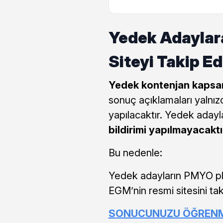
Yedek Adaylara
Siteyi Takip Ed
Yedek kontenjan kapsam
sonuç açıklamaları yalnı
yapılacaktır. Yedek aday
bildirimi yapılmayacaktı
Bu nedenle:
Yedek adayların PMYO pla
EGM’nin resmi sitesini ta
SONUCUNUZU ÖĞRENMEK