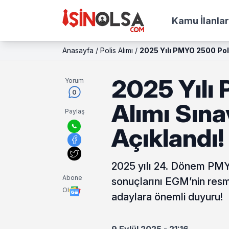
Kamu İlanlar
Anasayfa
/
Polis Alımı
/
2025 Yılı PMYO 2500 Poli
2025 Yılı
Yorum
0
Alımı Sına
Paylaş
Açıklandı!
2025 yılı 24. Dönem PMYO 
Abone
sonuçlarını EGM’nin resm
Ol
adaylara önemli duyuru!