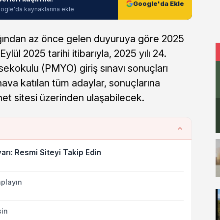
Google'da Ekle
ogle'da kaynaklarına ekle
ığından az önce gelen duyuruya göre 2025
 Eylül 2025 tarihi itibarıyla, 2025 yılı 24.
kokulu (PMYO) giriş sınavı sonuçları
nava katılan tüm adaylar, sonuçlarına
et sitesi üzerinden ulaşabilecek.
rı: Resmi Siteyi Takip Edin
playın
sin