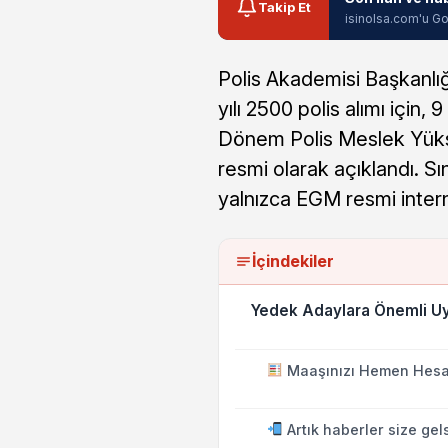
Takip Et
isinolsa.com'u Go
Polis Akademisi Başkanl
yılı 2500 polis alımı için, 9
Dönem Polis Meslek Yükse
resmi olarak açıklandı. Sı
yalnızca EGM resmi intern
İçindekiler
Yedek Adaylara Önemli Uya
Maaşınızı Hemen Hesa
Artık haberler size gel