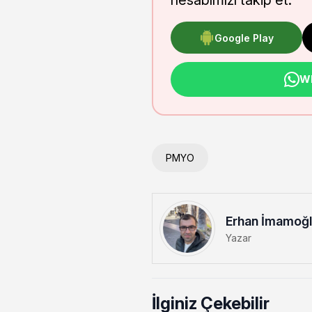
hesabımızı takip et.
Google Play
Wh
PMYO
Erhan İmamoğ
Yazar
İlginiz Çekebilir