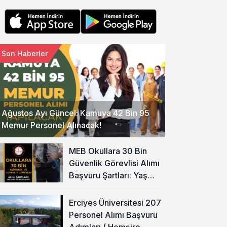
Son Haberler
Ağustos Ayı Güncel: Kamuya 42 Bin 95
Memur Personel Alınacak!
MEB Okullara 30 Bin
Güvenlik Görevlisi Alımı
Başvuru Şartları: Yaş
Şartı ve Belge Şartı
Olacak Mı?
Erciyes Üniversitesi 207
Personel Alımı Başvuru
Adımları ( Hemşire,