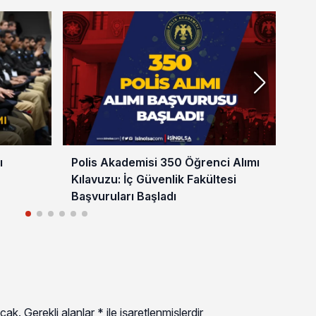
ı
Polis Akademisi 350 Öğrenci Alımı
Pol
Kılavuzu: İç Güvenlik Fakültesi
Fak
Başvuruları Başladı
20
cak.
Gerekli alanlar
*
ile işaretlenmişlerdir