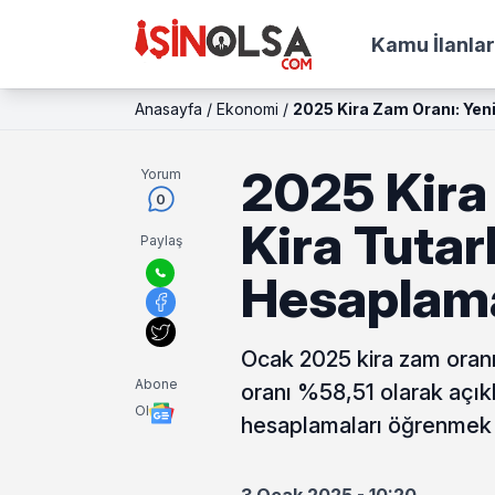
Kamu İlanlar
Anasayfa
/
Ekonomi
/
2025 Kira Zam Oranı: Yeni
2025 Kira
Yorum
0
Kira Tutarl
Paylaş
Hesaplam
Ocak 2025 kira zam oranı
Abone
oranı %58,51 olarak açıkla
Ol
hesaplamaları öğrenmek i