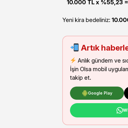
10.000 TL x %55,23 =
Yeni kira bedeliniz:
10.00
Artık haberle
Anlık gündem ve sı
İşin Olsa mobil uygula
takip et.
Google Play
Wh