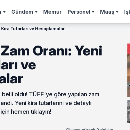
ı
Gündem
Memur
Personel
Maaş
İş
 Kira Tutarları ve Hesaplamalar
 Zam Oranı: Yeni
arı ve
alar
 belli oldu! TÜFE'ye göre yapılan zam
ndı. Yeni kira tutarlarını ve detaylı
çin hemen tıklayın!