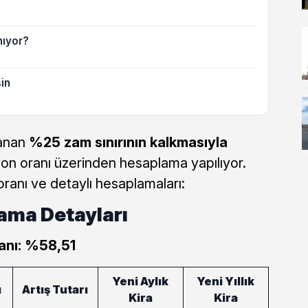
nıyor?
in
lanan
%25 zam sınırının kalkmasıyla
asyon oranı üzerinden hesaplama yapılıyor.
oranı ve detaylı hesaplamaları:
ama Detayları
nı:
%58,51
Yeni Aylık
Yeni Yıllık
ı
Artış Tutarı
Kira
Kira