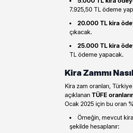
5.000 TL kira ödeye
7.925,50 TL ödeme yap
20.000 TL kira ödey
çıkacak.
25.000 TL kira ödey
TL ödeme yapacak.
Kira Zammı Nası
Kira zam oranları, Türkiye
açıklanan
TÜFE oranların
Ocak 2025 için bu oran %
Örneğin, mevcut kira
şekilde hesaplanır: