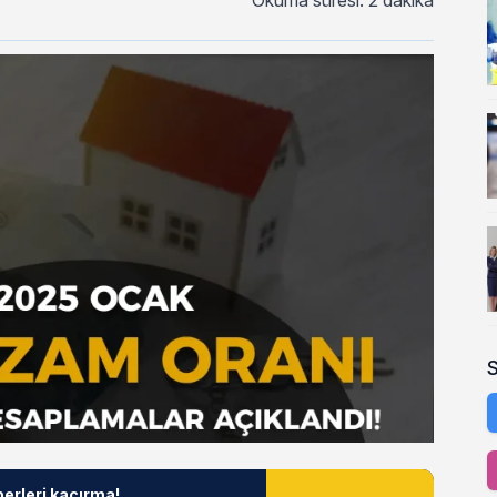
Okuma süresi: 2 dakika
berleri kaçırma!