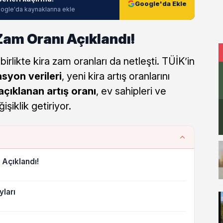
Google'da Ekle
ogle'da kaynaklarına ekle
am Oranı Açıklandı!
irlikte kira zam oranları da netleşti. TÜİK’in
asyon verileri
, yeni kira artış oranlarını
çıklanan artış oranı
, ev sahipleri ve
işiklik getiriyor.
Açıklandı!
ları