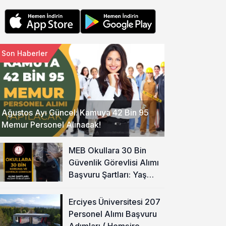
Son Haberler
Ağustos Ayı Güncel: Kamuya 42 Bin 95
Memur Personel Alınacak!
MEB Okullara 30 Bin
Güvenlik Görevlisi Alımı
Başvuru Şartları: Yaş
Şartı ve Belge Şartı
Olacak Mı?
Erciyes Üniversitesi 207
Personel Alımı Başvuru
Adımları ( Hemşire,