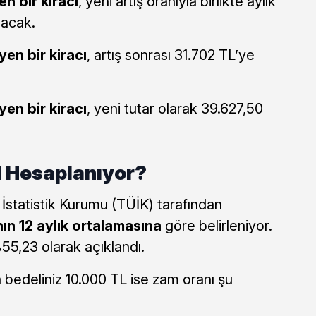
n bir kiracı
, yeni artış oranıyla birlikte aylık
acak.
en bir kiracı
, artış sonrası 31.702 TL’ye
en bir kiracı
, yeni tutar olarak 39.627,50
l Hesaplanıyor?
 İstatistik Kurumu (TÜİK) tarafından
ın 12 aylık ortalamasına
göre belirleniyor.
55,23 olarak açıklandı.
 bedeliniz 10.000 TL ise zam oranı şu