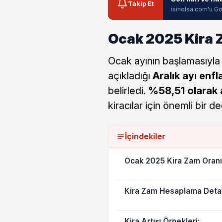
Takip Et
isinolsa.com'u Go
Ocak 2025 Kira Z
Ocak ayının başlamasıyla b
açıkladığı
Aralık ayı enfl
belirledi.
%58,51 olarak a
kiracılar için önemli bir değ
İçindekiler
Ocak 2025 Kira Zam Oranı 
Kira Zam Hesaplama Detay
Kira Artışı Örnekleri: