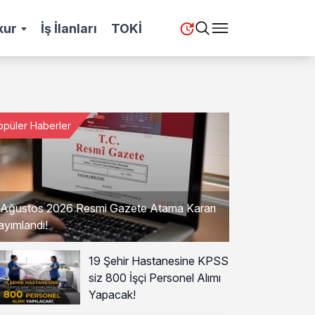
kur
İş İlanları
TOKİ
opüler Haberler
 Ağustos 2026 Resmi Gazete Atama Kararı
ayımlandı!
19 Şehir Hastanesine KPSS
siz 800 İşçi Personel Alımı
Yapacak!