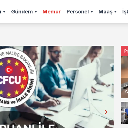
ı
Gündem
Memur
Personel
Maaş
İş
P
5
Y