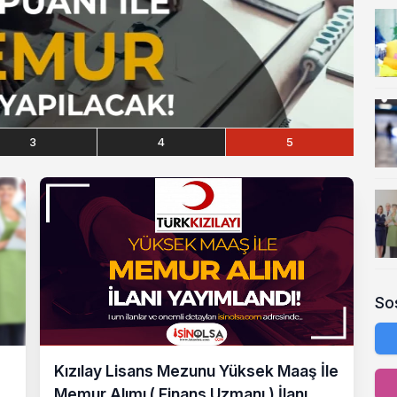
3
4
5
So
Kızılay Lisans Mezunu Yüksek Maaş İle
Memur Alımı ( Finans Uzmanı ) İlanı