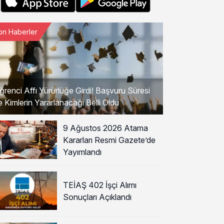
on Haberler
ğrenci Affı Yürürlüğe Girdi! Başvuru Süresi
e Kimlerin Yararlanacağı Belli Oldu
9 Ağustos 2026 Atama
Kararları Resmi Gazete’de
Yayımlandı
TEİAŞ 402 İşçi Alımı
Sonuçları Açıklandı