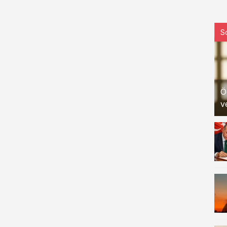
S
Ö
v