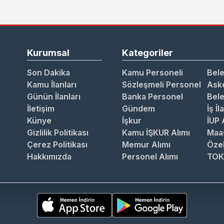
Kurumsal
Kategoriler
Son Dakika
Kamu Personeli
Bele
Kamu İlanları
Sözleşmeli Personel
Aske
Günün İlanları
Banka Personel
Bele
İletişim
Gündem
İş İl
Künye
İşkur
İUP 
Gizlilik Politikası
Kamu İŞKUR Alımı
Maa
Çerez Politikası
Memur Alımı
Özel
Hakkımızda
Personel Alımı
TOK