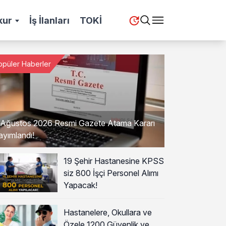
kur
İş İlanları
TOKİ
opüler Haberler
 Ağustos 2026 Resmi Gazete Atama Kararı
ayımlandı!
19 Şehir Hastanesine KPSS
siz 800 İşçi Personel Alımı
Yapacak!
Hastanelere, Okullara ve
Özele 1200 Güvenlik ve