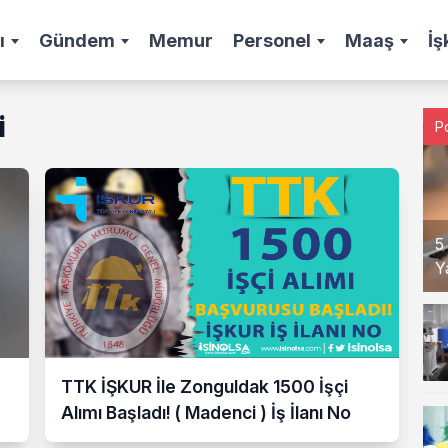
ı
Gündem
Memur
Personel
Maaş
İş
i
P
5
Y
TTK İŞKUR İle Zonguldak 1500 İşçi
Alımı Başladı! ( Madenci ) İş İlanı No