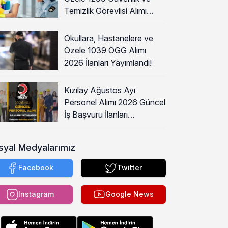
Temizlik Görevlisi Alımı
Başladı!
Okullara, Hastanelere ve
Özele 1039 ÖGG Alımı
2026 İlanları Yayımlandı!
Kızılay Ağustos Ayı
Personel Alımı 2026 Güncel
İş Başvuru İlanları
Yayımladı!
syal Medyalarımız
Facebook
Twitter
Instagram
Google News