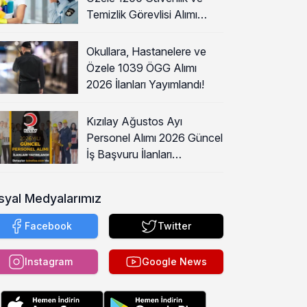
Temizlik Görevlisi Alımı
Başladı!
Okullara, Hastanelere ve
Özele 1039 ÖGG Alımı
2026 İlanları Yayımlandı!
Kızılay Ağustos Ayı
Personel Alımı 2026 Güncel
İş Başvuru İlanları
Yayımladı!
syal Medyalarımız
Facebook
Twitter
Instagram
Google News