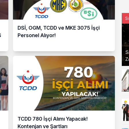
S
DSİ, OGM, TCDD ve MKE 3075 İşçi
S
Personel Alıyor!
S
Z
TCDD 780 İşçi Alımı Yapacak!
Kontenjan ve Şartları