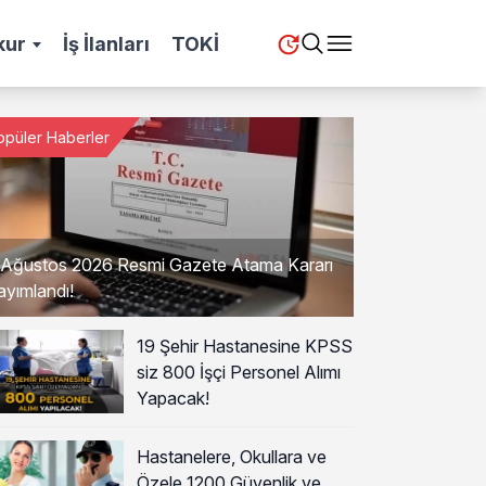
kur
İş İlanları
TOKİ
opüler Haberler
 Ağustos 2026 Resmi Gazete Atama Kararı
ayımlandı!
19 Şehir Hastanesine KPSS
siz 800 İşçi Personel Alımı
Yapacak!
Hastanelere, Okullara ve
Özele 1200 Güvenlik ve