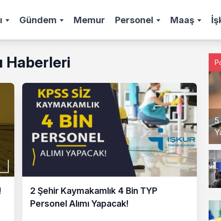
ı
Gündem
Memur
Personel
Maaş
İş
ı Haberleri
P
5
Y
!
2 Şehir Kaymakamlık 4 Bin TYP
Personel Alımı Yapacak!