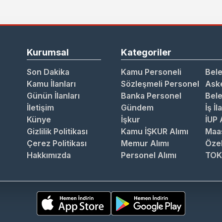
Kurumsal
Kategoriler
Son Dakika
Kamu Personeli
Bele
Kamu İlanları
Sözleşmeli Personel
Aske
Günün İlanları
Banka Personel
Bele
İletişim
Gündem
İş İl
Künye
İşkur
İUP 
Gizlilik Politikası
Kamu İŞKUR Alımı
Maa
Çerez Politikası
Memur Alımı
Özel
Hakkımızda
Personel Alımı
TOK