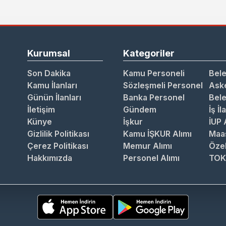
Kurumsal
Kategoriler
Son Dakika
Kamu Personeli
Bele
Kamu İlanları
Sözleşmeli Personel
Aske
Günün İlanları
Banka Personel
Bele
İletişim
Gündem
İş İl
Künye
İşkur
İUP 
Gizlilik Politikası
Kamu İŞKUR Alımı
Maa
Çerez Politikası
Memur Alımı
Özel
Hakkımızda
Personel Alımı
TOK