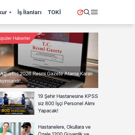
kur
İş İlanları
TOKİ
opüler Haberler
 Ağustos 2026 Resmi Gazete Atama Kararı
ayımlandı!
19 Şehir Hastanesine KPSS
siz 800 İşçi Personel Alımı
Yapacak!
Hastanelere, Okullara ve
Özele 1200 Güvenlik ve