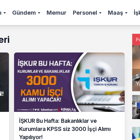
ı
Gündem
Memur
Personel
Maaş
İş
eri
P
5
Y
İŞKUR Bu Hafta: Bakanlıklar ve
Kurumlara KPSS siz 3000 İşçi Alımı
Yapılıyor!