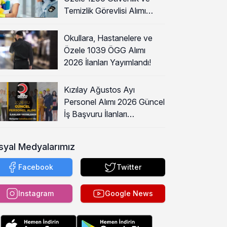
Temizlik Görevlisi Alımı
Başladı!
Okullara, Hastanelere ve
Özele 1039 ÖGG Alımı
2026 İlanları Yayımlandı!
Kızılay Ağustos Ayı
Personel Alımı 2026 Güncel
İş Başvuru İlanları
Yayımladı!
syal Medyalarımız
Facebook
Twitter
Instagram
Google News