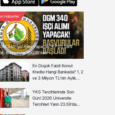
on Haberler
GM 340 İşçi Alımı Yapacak! KPSS Şartı
ok, Başvurular İŞKUR’dan
En Düşük Faizli Konut
Kredisi Hangi Bankada? 1, 2
ve 3 Milyon TL’nin Aylık
Taksiti Hesaplandı
YKS Tercihlerinde Son
Gün! 2026 Üniversite
Tercihleri Yarın 23.59’da
Sona Eriyor