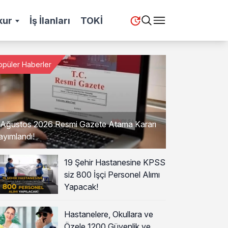
kur
İş İlanları
TOKİ
opüler Haberler
 Ağustos 2026 Resmi Gazete Atama Kararı
ayımlandı!
19 Şehir Hastanesine KPSS
siz 800 İşçi Personel Alımı
Yapacak!
Hastanelere, Okullara ve
Özele 1200 Güvenlik ve