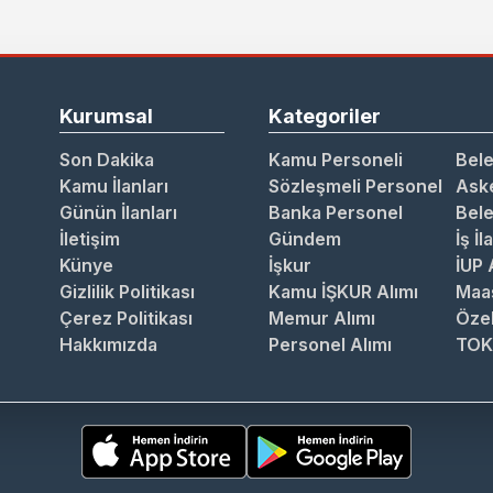
Kurumsal
Kategoriler
Son Dakika
Kamu Personeli
Bele
Kamu İlanları
Sözleşmeli Personel
Aske
Günün İlanları
Banka Personel
Bele
İletişim
Gündem
İş İl
Künye
İşkur
İUP 
Gizlilik Politikası
Kamu İŞKUR Alımı
Maa
Çerez Politikası
Memur Alımı
Özel
Hakkımızda
Personel Alımı
TOK