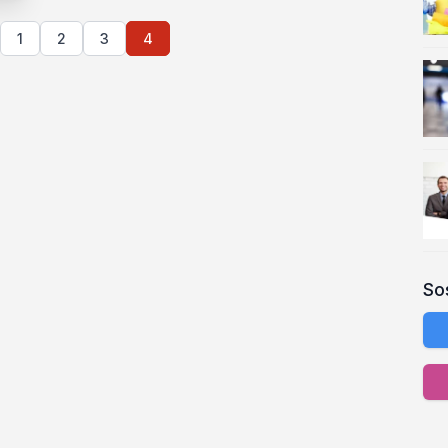
1
2
3
4
So