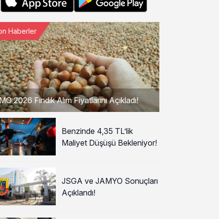
on Haberler
MO 2026 Fındık Alım Fiyatlarını Açıkladı!
Benzinde 4,35 TL’lik
Maliyet Düşüşü Bekleniyor!
JSGA ve JAMYO Sonuçları
Açıklandı!