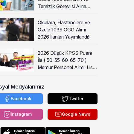
Temizlik Görevlisi Alımı
Başladı!
Okullara, Hastanelere ve
Özele 1039 ÖGG Alımı
2026 İlanları Yayımlandı!
2026 Düşük KPSS Puanı
İle ( 50-55-60-65-70 )
Memur Personel Alımı! Lise,
Ön Lisans ve Lisans
syal Medyalarımız
Facebook
Twitter
Instagram
Google News