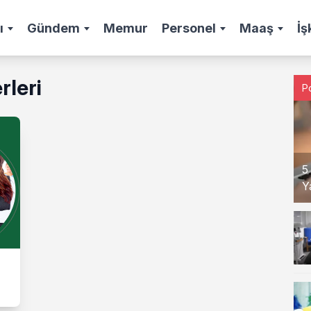
ı
Gündem
Memur
Personel
Maaş
İş
rleri
P
5
Y