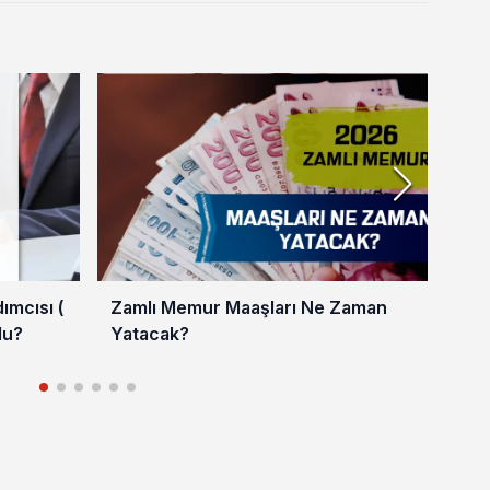
mcısı (
Zamlı Memur Maaşları Ne Zaman
En 
du?
Yatacak?
202