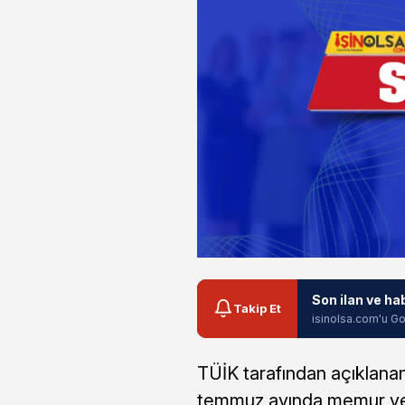
Son ilan ve ha
Takip Et
isinolsa.com'u Go
TÜİK tarafından açıklanan 
temmuz ayında memur ve 