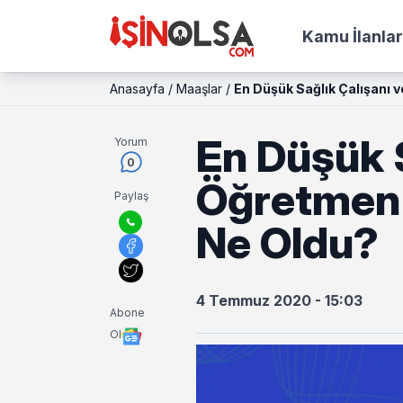
Kamu İlanlar
Anasayfa
/
Maaşlar
/
En Düşük Sağlık Çalışanı 
En Düşük S
Yorum
0
Öğretmen 
Paylaş
Ne Oldu?
4 Temmuz 2020 - 15:03
Abone
Ol